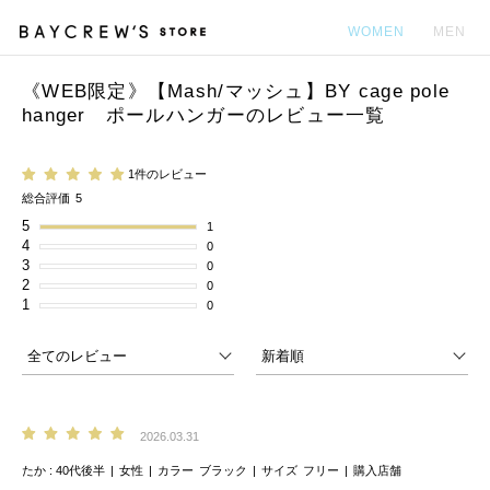
WOMEN
MEN
《WEB限定》【Mash/マッシュ】BY cage pole
カ
hanger ポールハンガーのレビュー一覧
1件のレビュー
総合評価
5
5
1
4
0
3
0
2
0
1
0
2026.03.31
たか
40代後半
女性
カラー
ブラック
サイズ
フリー
購入店舗