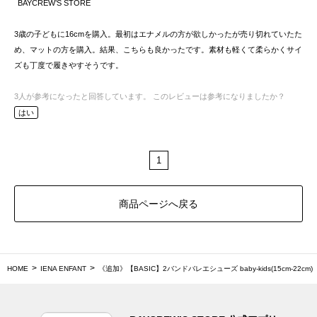
BAYCREW’S STORE
3歳の子どもに16cmを購入。最初はエナメルの方が欲しかったが売り切れていたた
め、マットの方を購入。結果、こちらも良かったです。素材も軽くて柔らかくサイ
ズも丁度で履きやすそうです。
3
人が参考になったと回答しています。
このレビューは参考になりましたか？
はい
1
商品ページへ戻る
HOME
IENA ENFANT
《追加》【BASIC】2バンドバレエシューズ baby-kids(15cm-22cm)