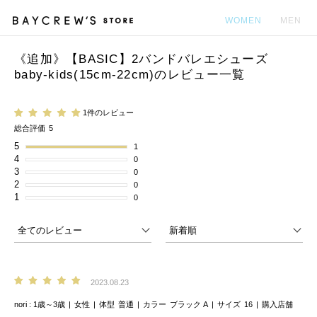
WOMEN
MEN
《追加》【BASIC】2バンドバレエシューズ
カ
baby-kids(15cm-22cm)のレビュー一覧
1件のレビュー
総合評価
5
5
1
4
0
3
0
2
0
1
0
2023.08.23
nori
1歳～3歳
女性
体型
普通
カラー
ブラック A
サイズ
16
購入店舗