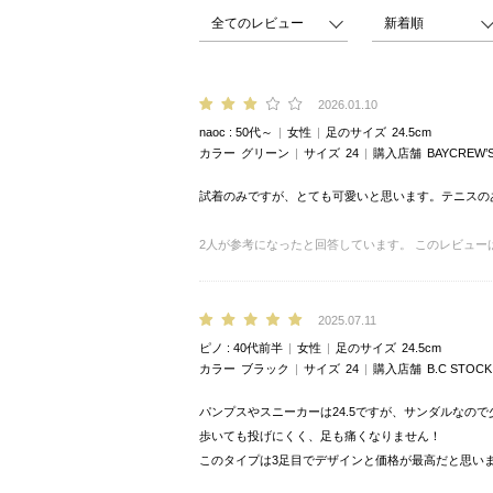
2026.01.10
naoc
50代～
女性
足のサイズ
24.5cm
カラー
グリーン
サイズ
24
購入店舗
BAYCREW’
試着のみですが、とても可愛いと思います。テニスの
2
人が参考になったと回答しています。
このレビュー
2025.07.11
ピノ
40代前半
女性
足のサイズ
24.5cm
カラー
ブラック
サイズ
24
購入店舗
B.C STOCK 
パンプスやスニーカーは24.5ですが、サンダルなの
歩いても投げにくく、足も痛くなりません！
このタイプは3足目でデザインと価格が最高だと思い