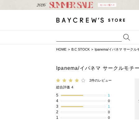
HOME
B.C STOCK
Ipanema/イパネマ サー
Ipanema/イパネマ サークル
2件のレビュー
総合評価
4
5
1
4
0
3
1
2
0
1
0