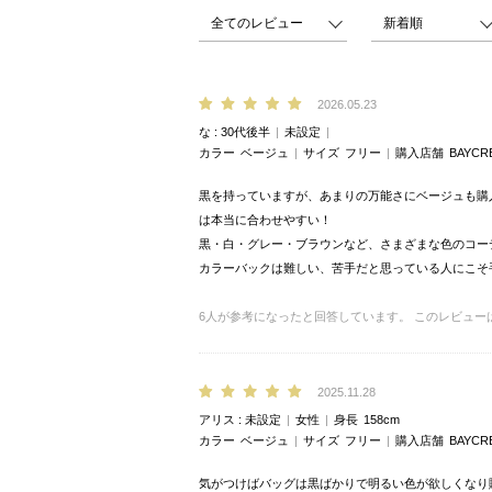
2026.05.23
な
30代後半
未設定
カラー
ベージュ
サイズ
フリー
購入店舗
BAYCR
黒を持っていますが、あまりの万能さにベージュも購
は本当に合わせやすい！
黒・白・グレー・ブラウンなど、さまざまな色のコー
カラーバックは難しい、苦手だと思っている人にこそ
6
人が参考になったと回答しています。
このレビュー
2025.11.28
アリス
未設定
女性
身長
158cm
カラー
ベージュ
サイズ
フリー
購入店舗
BAYCR
気がつけばバッグは黒ばかりで明るい色が欲しくなり