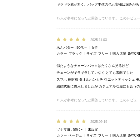
ギラギラ感が無く、バッグ本体の色も実物は深みがあ
12
人が参考になったと回答しています。
このレビュ
2025.11.03
あんバター
50代～
女性
カラー
ブラック
サイズ
フリー
購入店舗
BAYCR
似たようなチェーンバックはたくさん見るけど
チェーンがギラギラしていなく とても素敵でした
スマホ 長財布 タオルハンカチ ウエットティッシュ 
結婚式用に購入しましたが カジュアルな服にも合うの
15
人が参考になったと回答しています。
このレビュ
2025.09.19
ツナマヨ
50代～
未設定
カラー
ベージュ
サイズ
フリー
購入店舗
BAYCR