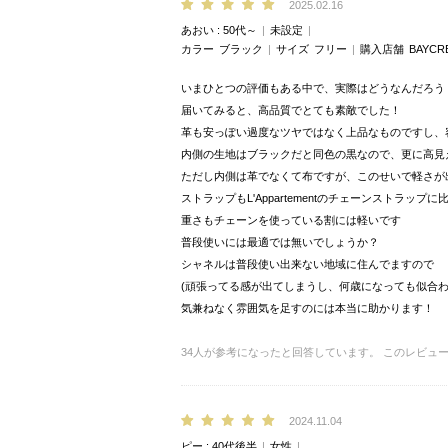
2025.02.16
あおい
50代～
未設定
カラー
ブラック
サイズ
フリー
購入店舗
BAYCR
いまひとつの評価もある中で、実際はどうなんだろう
届いてみると、高品質でとても素敵でした！
革も安っぽい過度なツヤではなく上品なものですし、
内側の生地はブラックだと同色の黒なので、更に高見
ただし内側は革でなくて布ですが、このせいで軽さが
ストラップもL'Appartementのチェーンストラ
重さもチェーンを使っている割には軽いです
普段使いには最適では無いでしょうか？
シャネルは普段使い出来ない地域に住んでますので
(頑張ってる感が出てしまうし、何歳になっても似合わ
気兼ねなく雰囲気を足すのには本当に助かります！
34
人が参考になったと回答しています。
このレビュ
2024.11.04
ピー
40代後半
女性