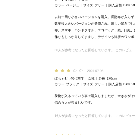
カラー
ベージュ
サイズ
フリー
購入店舗
BAYCR
以前一回り小さいバージョンを購入。長財布が入らず
数年後大きいバージョンが発売され、嬉しい驚きでし
布、スマホ、ハンドタオル、エコバッグ、鏡、口紅、
作りもしっかりしてますし、デザインも洋服のワンポ
30
人が参考になったと回答しています。
このレビュ
2024.07.06
ぽちゃむ
40代前半
女性
身長
170cm
カラー
ブラック
サイズ
フリー
購入店舗
BAYCR
荷物が入るっていう事で購入しましたが、大きさがそ
似合う人が羨ましいです。
16
人が参考になったと回答しています。
このレビュ