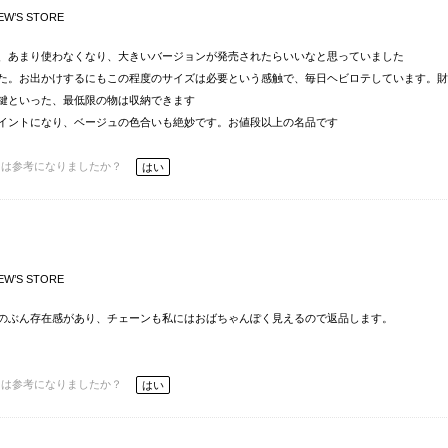
EW’S STORE
、あまり使わなくなり、大きいバージョンが発売されたらいいなと思っていました
た。お出かけするにもこの程度のサイズは必要という感触で、毎日ヘビロテしています。財
鍵といった、最低限の物は収納できます
イントになり、ベージュの色合いも絶妙です。お値段以上の名品です
ーは参考になりましたか？
はい
EW’S STORE
のぶん存在感があり、チェーンも私にはおばちゃんぽく見えるので返品します。
ーは参考になりましたか？
はい