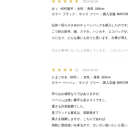
2024.06.09
みぅ
40代後半
女性
身長
160cm
カラー
ブラック
サイズ
フリー
購入店舗
BAYCR
以前一回り小さめのチェーンバッグを購入したのです
二つ折お財布、鍵、スマホ、ハンカチ、エコバッグが
りになり、どんな服にも合うと思います。出番が増え
22
人が参考になったと回答しています。
このレビュ
2024.05.31
たまごやき
50代～
女性
身長
163cm
カラー
ベージュ
サイズ
フリー
購入店舗
BAYCR
作りはお値段なりではありますが、
ベージュは使い勝手も良さそうですし、
重さも許容範囲でした。
某ブランドも最近は、高額過ぎて
購入を躊躇しますが、こちらであれば
気軽に普段使い出来るので、ガンガン使いたいと思い