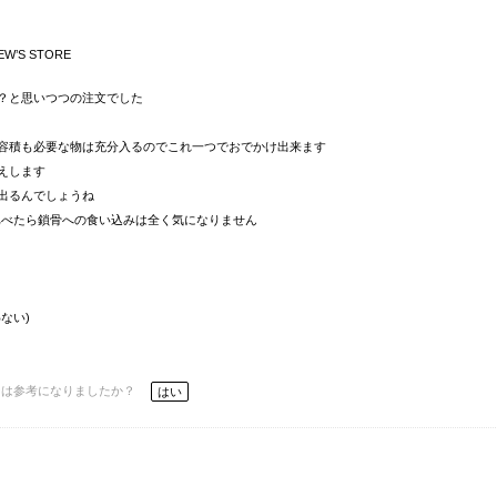
EW’S STORE
？と思いつつの注文でした
容積も必要な物は充分入るのでこれ一つでおでかけ出来ます
えします
出るんでしょうね
ップに比べたら鎖骨への食い込みは全く気になりません
ない)
ーは参考になりましたか？
はい