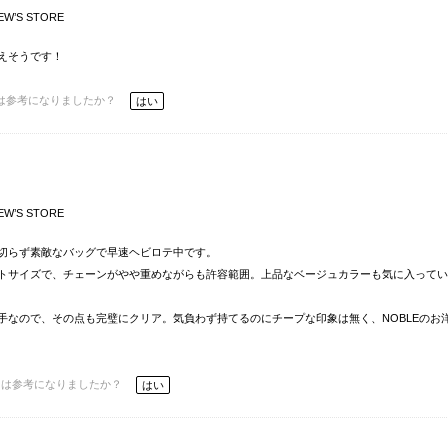
EW’S STORE
えそうです！
は参考になりましたか？
はい
EW’S STORE
切らず素敵なバッグで早速ヘビロテ中です。
トサイズで、チェーンがやや重めながらも許容範囲。上品なベージュカラーも気に入ってい
手なので、その点も完璧にクリア。気負わず持てるのにチープな印象は無く、NOBLEのお
ーは参考になりましたか？
はい