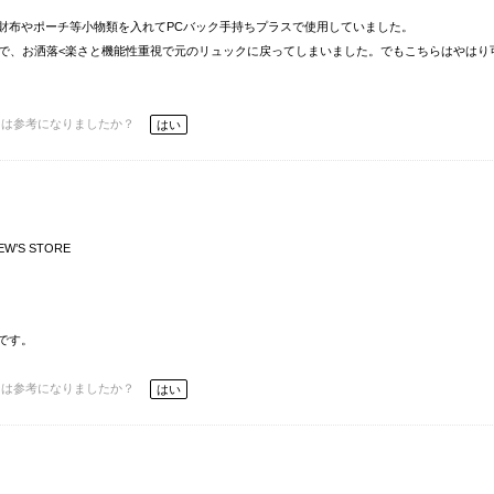
財布やポーチ等小物類を入れてPCバック手持ちプラスで使用していました。
)で、お洒落<楽さと機能性重視で元のリュックに戻ってしまいました。でもこちらはやはり
ーは参考になりましたか？
はい
EW’S STORE
です。
ーは参考になりましたか？
はい