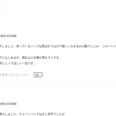
EW’S STORE
入しました。持っているバッグは黒ばかりなので使いこなせるか心配でしたが、このベージ
デになじみます。黒以上に出番が増えそうです。
手にとってほしい一品です。
は参考になりましたか？
はい
EW’S STORE
購入しました。チェーンバッグは少し苦手でしたが