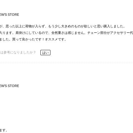
EW’S STORE
が、思った以上に荷物が入らず、もう少し大きめのものが欲しいと思い購入しました。
入ります。肩掛けにしているので、全然重さは感じません。チェーン部分がアクセサリー代
ました。買って良かったです！オススメです。
ーは参考になりましたか？
はい
EW’S STORE
ます。