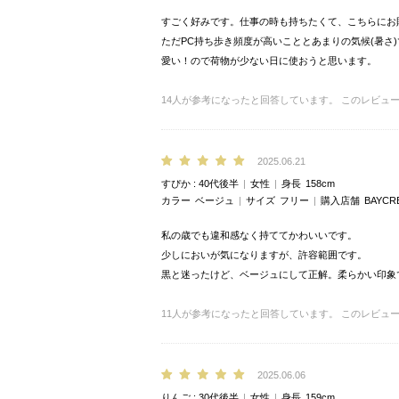
すごく好みです。仕事の時も持ちたくて、こちらにお
ただPC持ち歩き頻度が高いこととあまりの気候(暑さ
愛い！ので荷物が少ない日に使おうと思います。
14
人が参考になったと回答しています。
このレビュ
2025.06.21
すぴか
40代後半
女性
身長
158cm
カラー
ベージュ
サイズ
フリー
購入店舗
BAYCR
私の歳でも違和感なく持ててかわいいです。
少しにおいが気になりますが、許容範囲です。
黒と迷ったけど、ベージュにして正解。柔らかい印象
11
人が参考になったと回答しています。
このレビュ
2025.06.06
りんご
30代後半
女性
身長
159cm