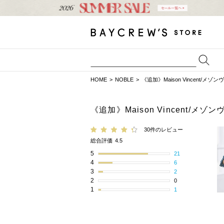
HOME
NOBLE
《追加》Maison Vincent/
《追加》Maison Vincent/
30件のレビュー
総合評価
4.5
5
21
4
6
3
2
2
0
1
1