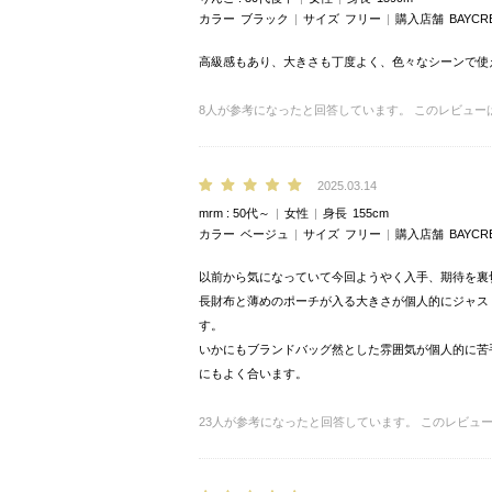
カラー
ブラック
サイズ
フリー
購入店舗
BAYCR
高級感もあり、大きさも丁度よく、色々なシーンで使
8
人が参考になったと回答しています。
このレビュー
2025.03.14
mrm
50代～
女性
身長
155cm
カラー
ベージュ
サイズ
フリー
購入店舗
BAYCR
以前から気になっていて今回ようやく入手、期待を裏
長財布と薄めのポーチが入る大きさが個人的にジャス
す。
いかにもブランドバッグ然とした雰囲気が個人的に苦
にもよく合います。
23
人が参考になったと回答しています。
このレビュ