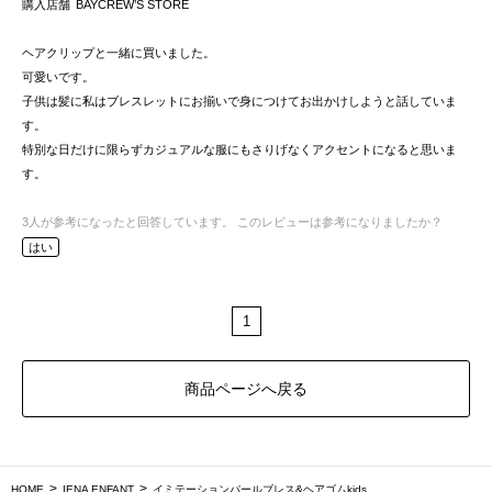
購入店舗
BAYCREW’S STORE
ヘアクリップと一緒に買いました。
可愛いです。
子供は髪に私はブレスレットにお揃いで身につけてお出かけしようと話していま
す。
特別な日だけに限らずカジュアルな服にもさりげなくアクセントになると思いま
す。
3
人が参考になったと回答しています。
このレビューは参考になりましたか？
はい
1
商品ページへ戻る
HOME
IENA ENFANT
イミテーションパールブレス&ヘアゴムkids