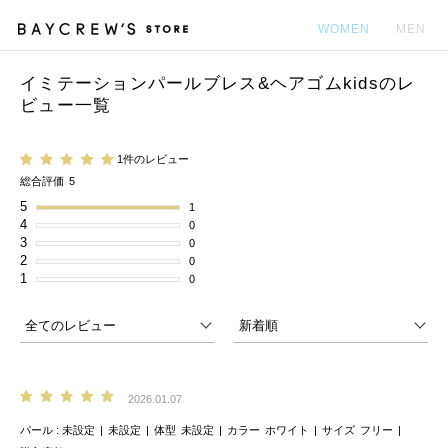
WOMEN
MEN
イミテーションパールブレス&ヘアゴムkidsのレ
カ
ビュー一覧
1件のレビュー
総合評価
5
5
1
4
0
3
0
2
0
1
0
2026.01.07
パール
未設定
未設定
体型
未設定
カラー
ホワイト
サイズ
フリー