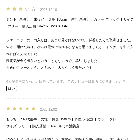
2025.12.10
ミント
未設定
未設定
身長
158cm
体型
未設定
カラー
ブラック
サイズ
フリー
購入店舗
BAYCREW’S STORE
ファーニットのロゴ入りは、あまり見かけないので、試着したくて取寄せました。
箱から開けた時は、凄い静電気で着れるかなぁと思いましたが。インナーを中に入
れれば大丈夫でした。
静電気が全く出ないということもないので、星3にしました。
黒色のファーということもあり、大人らしく着たいです
0
人が参考になったと回答しています。
このレビューは参考になりましたか？
はい
2025.12.02
もっちー
40代前半
女性
身長
158cm
体型
未設定
カラー
グレー
サイズ
フリー
購入店舗
IENA ルミネ池袋店
紹介されているメルマガを読んで、直感的に素敵！と思い翌日にお店に行きまし