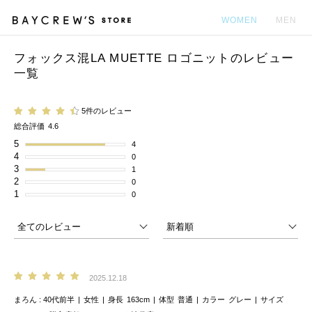
WOMEN
MEN
フォックス混LA MUETTE ロゴニットのレビュー
カ
一覧
5件のレビュー
総合評価
4.6
5
4
4
0
3
1
2
0
1
0
2025.12.18
まろん
40代前半
女性
身長
163cm
体型
普通
カラー
グレー
サイズ