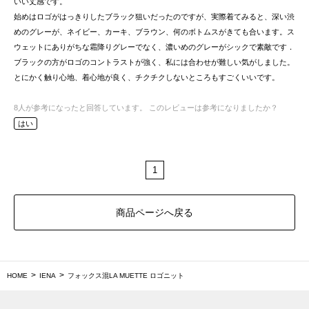
いい丈感です。
始めはロゴがはっきりしたブラック狙いだったのですが、実際着てみると、深い渋
めのグレーが、ネイビー、カーキ、ブラウン、何のボトムスがきても合います。ス
ウェットにありがちな霜降りグレーでなく、濃いめのグレーがシックで素敵です．
ブラックの方がロゴのコントラストが強く、私には合わせが難しい気がしました。
とにかく触り心地、着心地が良く、チクチクしないところもすごくいいです。
8
人が参考になったと回答しています。
このレビューは参考になりましたか？
はい
1
商品ページへ戻る
HOME
IENA
フォックス混LA MUETTE ロゴニット