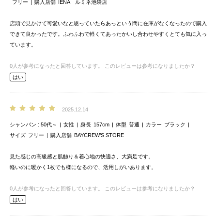
フリー
購入店舗
IENA ルミネ池袋店
店頭で見かけて可愛いなと思っていたらあっという間に在庫がなくなったので購入
できて良かったです。ふわふわで軽くてあったかいし合わせやすくとても気に入っ
ています。
0
人が参考になったと回答しています。
このレビューは参考になりましたか？
はい
2025.12.14
シャンパン
50代～
女性
身長
157cm
体型
普通
カラー
ブラック
サイズ
フリー
購入店舗
BAYCREW’S STORE
見た感じの高級感と肌触り＆着心地の快適さ、大満足です。
軽いのに暖かく1枚でも様になるので、活用しがいあります。
0
人が参考になったと回答しています。
このレビューは参考になりましたか？
はい