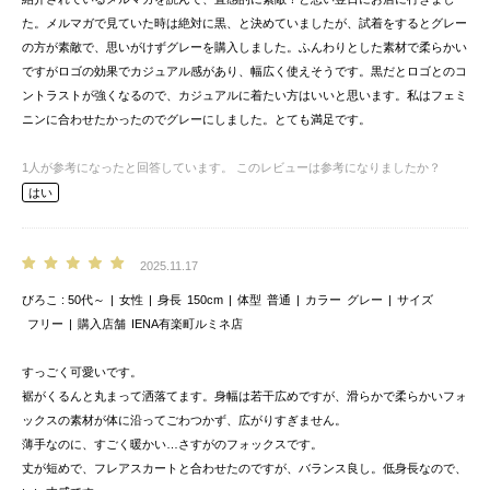
た。メルマガで見ていた時は絶対に黒、と決めていましたが、試着をするとグレー
の方が素敵で、思いがけずグレーを購入しました。ふんわりとした素材で柔らかい
ですがロゴの効果でカジュアル感があり、幅広く使えそうです。黒だとロゴとのコ
ントラストが強くなるので、カジュアルに着たい方はいいと思います。私はフェミ
ニンに合わせたかったのでグレーにしました。とても満足です。
1
人が参考になったと回答しています。
このレビューは参考になりましたか？
はい
2025.11.17
びろこ
50代～
女性
身長
150cm
体型
普通
カラー
グレー
サイズ
フリー
購入店舗
IENA有楽町ルミネ店
すっごく可愛いです。
裾がくるんと丸まって洒落てます。身幅は若干広めですが、滑らかで柔らかいフォ
ックスの素材が体に沿ってごわつかず、広がりすぎません。
薄手なのに、すごく暖かい…さすがのフォックスです。
丈が短めで、フレアスカートと合わせたのですが、バランス良し。低身長なので、