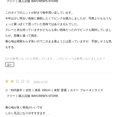
フリー
購入店舗
BAYCREW’S STORE
このタイプのニットが好きで毎年買い足しています。
今年は少し明るい色味に挑戦したくてピンクを購入しましたが、写真よりももうち
ょっと紫っぽくて思っていた色味ではありませんでした。
グレーと赤を持っていますがどちらも良い色味だったのでピンクも期待していまし
たが、想像と違って残念。
着心地は相変わらず良いのでこのまま着ようとは思っていますが、手放しそうな気
もする。
2
人が参考になったと回答しています。
このレビューは参考になりましたか？
はい
2025.12.22
り
30代後半
女性
身長
155cm
体型
普通
カラー
ブルー A
サイズ
フリー
購入店舗
BAYCREW’S STORE
着心地が良く発色がいいです
しかし毛玉になりやすすぎます、、