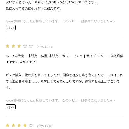
安いからとはいえ一回着るごとに毛玉がひどいので困ってます、、
気に入ってるのにそれだけは残念です。
8
人が参考になったと回答しています。
このレビューは参考になりましたか？
はい
2025.12.14
みー
未設定
未設定
体型
未設定
カラー
ピンク
サイズ
フリー
購入店舗
BAYCREW’S STORE
ピンク購入。他の人も書いてましたが、画像とは少し違う色でしたが、これはこれ
でと返品せず着ました。素材はとても柔らかいですが、静電気と毛玉がすごいで
す。
7
人が参考になったと回答しています。
このレビューは参考になりましたか？
はい
2025.12.06