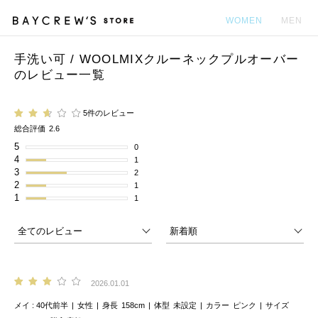
WOMEN
MEN
手洗い可 / WOOLMIXクルーネックプルオーバー
カ
のレビュー一覧
5件のレビュー
総合評価
2.6
5
0
4
1
3
2
2
1
1
1
2026.01.01
メイ
40代前半
女性
身長
158cm
体型
未設定
カラー
ピンク
サイズ