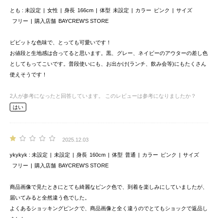
とも
未設定
女性
身長
166cm
体型
未設定
カラー
ピンク
サイズ
フリー
購入店舗
BAYCREW’S STORE
ビビットな色味で、とっても可愛いです！
お値段と生地感は合ってると思います。黒、グレー、ネイビーのアウターの差し色
としてもってこいです。普段使いにも、お出かけ(ランチ、飲み会等)にもたくさん
使えそうです！
2
人が参考になったと回答しています。
このレビューは参考になりましたか？
はい
2025.12.03
ykykyk
未設定
未設定
身長
160cm
体型
普通
カラー
ピンク
サイズ
フリー
購入店舗
BAYCREW’S STORE
商品画像で見たときにとても綺麗なピンク色で、到着を楽しみにしていましたが、
届いてみると全然違う色でした。
よくあるショッキングピンクで、商品画像と全く違うのでとてもショックで返品し