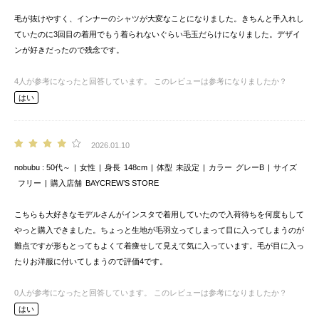
毛が抜けやすく、インナーのシャツが大変なことになりました。きちんと手入れし
ていたのに3回目の着用でもう着られないぐらい毛玉だらけになりました。デザイ
ンが好きだったので残念です。
4
人が参考になったと回答しています。
このレビューは参考になりましたか？
はい
2026.01.10
nobubu
50代～
女性
身長
148cm
体型
未設定
カラー
グレーB
サイズ
フリー
購入店舗
BAYCREW’S STORE
こちらも大好きなモデルさんがインスタで着用していたので入荷待ちを何度もして
やっと購入できました。ちょっと生地が毛羽立ってしまって目に入ってしまうのが
難点ですが形もとってもよくて着痩せして見えて気に入っています。毛が目に入っ
たりお洋服に付いてしまうので評価4です。
0
人が参考になったと回答しています。
このレビューは参考になりましたか？
はい