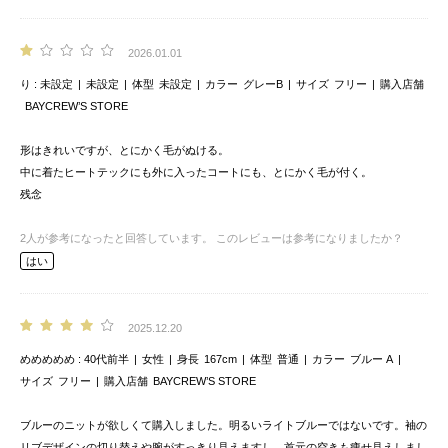
2026.01.01
り
未設定
未設定
体型
未設定
カラー
グレーB
サイズ
フリー
購入店舗
BAYCREW’S STORE
形はきれいですが、とにかく毛がぬける。
中に着たヒートテックにも外に入ったコートにも、とにかく毛が付く。
残念
2
人が参考になったと回答しています。
このレビューは参考になりましたか？
はい
2025.12.20
めめめめめ
40代前半
女性
身長
167cm
体型
普通
カラー
ブルー A
サイズ
フリー
購入店舗
BAYCREW’S STORE
ブルーのニットが欲しくて購入しました。明るいライトブルーではないです。袖の
リブデザインの切り替えや腕がすっきり見えますし、首元の空きも痩せ見えしまし