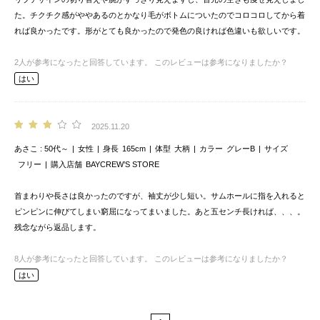
た。チクチク感がややあるのとかなり毛がボトムについたのでコロコロしてから着
れば良かったです。形がとても良かったので発色の良ければ色違いも欲しいです。
2
人が参考になったと回答しています。
このレビューは参考になりましたか？
はい
2025.11.20
あさこ
50代～
女性
身長
165cm
体型
大柄
カラー
グレーB
サイズ
フリー
購入店舗
BAYCREW’S STORE
首まわりや長さは良かったのですが、袖丈が少し短い。サムホールに指を入れると
ピンピンに伸びてしまい窮屈になってまいました。あと五センチ長ければ、、、。
残念ながら返品します。
8
人が参考になったと回答しています。
このレビューは参考になりましたか？
はい