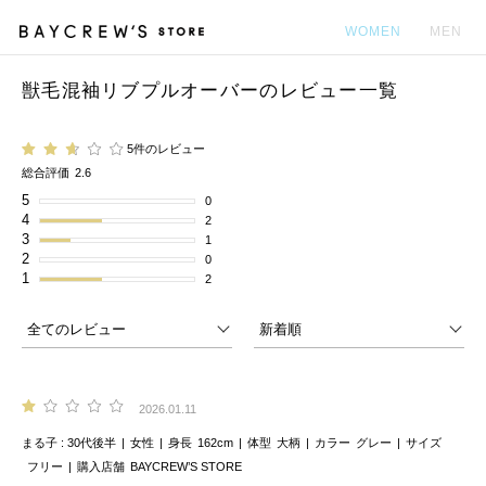
WOMEN
MEN
獣毛混袖リブプルオーバーのレビュー一覧
カ
5件のレビュー
総合評価
2.6
5
0
4
2
3
1
2
0
1
2
2026.01.11
まる子
30代後半
女性
身長
162cm
体型
大柄
カラー
グレー
サイズ
フリー
購入店舗
BAYCREW’S STORE