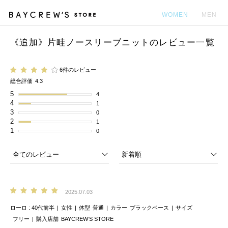
WOMEN
MEN
《追加》片畦ノースリーブニットのレビュー一覧
カ
6件のレビュー
総合評価
4.3
5
4
4
1
3
0
2
1
1
0
2025.07.03
ローロ
40代前半
女性
体型
普通
カラー
ブラックベース
サイズ
フリー
購入店舗
BAYCREW’S STORE