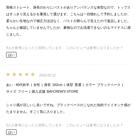
骨格ストレート、身長のわりにバストがありアンバランスな体型なので、トップス
はすっきり見えるかを重視して選びます。こちらは一目惚れして予約しましたが、
柔らかい生地なので補正力ほぼなく、バストが膨らんで見えたので返品しました。
ちゃんと確認していませんでしたが、夏物なのでお洗濯できないのもマイナスに感
じました。
8
人が参考になったと回答しています。
このレビューは参考になりましたか？
はい
2025.05.12
あい
40代前半
女性
身長
162cm
体型
普通
カラー
ブラックベース
サイズ
フリー
購入店舗
BAYCREW’S STORE
シャリ感が涼しいし良いですね。ブラックベースのこなれた知的でイイオンナ感が
たまりません。すごく気に入りました。
5
人が参考になったと回答しています。
このレビューは参考になりましたか？
はい