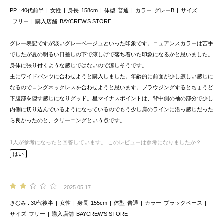
PP
40代前半
女性
身長
158cm
体型
普通
カラー
グレーB
サイズ
フリー
購入店舗
BAYCREW’S STORE
グレー表記ですが淡いグレーベージュといった印象です。ニュアンスカラーは苦手
でしたが夏の明るい日差しの下で涼しげで落ち着いた印象になるかと思いました。
身体に張り付くような感じではないので涼しそうです。
主にワイドパンツに合わせようと購入しました。年齢的に前面が少し寂しい感じに
なるのでロングネックレスを合わせようと思います。ブラウジングするとちょうど
下腹部を隠す感じになりグッド。星マイナスポイントは、背中側の袖の部分で少し
内側に切り込んでいるようになっているのでもう少し肩のラインに沿っ感じだった
ら良かったのと、クリーニングという点です。
1
人が参考になったと回答しています。
このレビューは参考になりましたか？
はい
2025.05.17
きむみ
30代後半
女性
身長
155cm
体型
普通
カラー
ブラックベース
サイズ
フリー
購入店舗
BAYCREW’S STORE