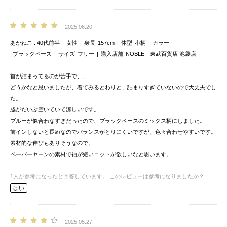
2025.06.20
あかねこ
40代前半
女性
身長
157cm
体型
小柄
カラー
ブラックベース
サイズ
フリー
購入店舗
NOBLE 東武百貨店 池袋店
首が詰まってるのが苦手で、、
どうかなと思いましたが、着てみるとわりと、詰まりすぎていないので大丈夫でし
た。
脇がだいぶ空いていて涼しいです。
ブルーが似合わなすぎだったので、ブラックベースのミックス柄にしました。
前インしないと長めなのでバランスがとりにくいですが、色々合わせやすいです。
素材的な伸びもありそうなので、
ペーパーヤーンの素材で袖が短いニットが欲しいなと思います。
1
人が参考になったと回答しています。
このレビューは参考になりましたか？
はい
2025.05.27