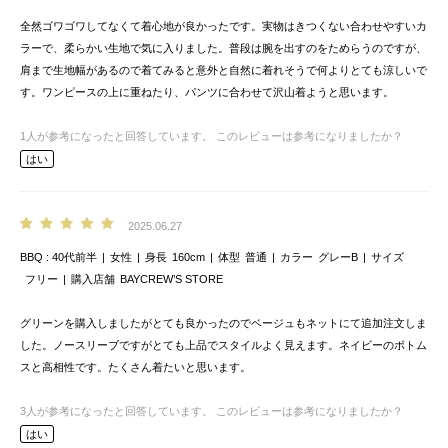
全然ゴワゴワしてなくて着心地が良かったです。実物はきつくない合わせやすいカ
ラーで、柔らかい生地で気に入りました。普段は腕を出すのをためらうのですが、
肩まで生地幅があるので着てみると意外と自然に着れそうで何よりとても涼しいで
す。ワンピースの上に重ねたり、パンツに合わせて沢山着ようと思います。
1
人が参考になったと回答しています。
このレビューは参考になりましたか？
はい
2025.06.27
BBQ
40代前半
女性
身長
160cm
体型
普通
カラー
グレーB
サイズ
フリー
購入店舗
BAYCREW’S STORE
グリーンを購入しましたがとても良かったのでベージュもネットにて追加注文しま
した。ノースリーブですがとても上品でスタイルよく見えます。ネイビーのボトム
スと高相性です。たくさん着たいと思います。
3
人が参考になったと回答しています。
このレビューは参考になりましたか？
はい