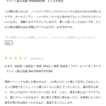
フリー
購入店舗
FRAMeWORK ルミネ大宮店
二の腕も気にならず、ノースリーブのシンプルワンピースに合わせるのがお気に入
りです。オールインワン、シャツのインナーなど合わせてもシンプルだけどオシャ
レになるし、肌触りもサラサラしているので、暑いと思ったことはないです。たく
さん着る場面がある万能なアイテムなので、おすすめです。
1
人が参考になったと回答しています。
このレビューは参考になりましたか？
はい
2025.05.19
かます
未設定
未設定
身長
165cm
体型
未設定
カラー
ピンク B
サイズ
フリー
購入店舗
BAYCREW’S STORE
普段ベーシックな色しか着ませんが、この色にビビっと感じて注文してみました。
ピンク紫色ですごくしっくり感じるくらいに顔とマッチしました。袖の空きも良
く、ボトムスはグレーやネイビーと合います。しかし、着丈が私にはイマイチでし
た。裾にスリットが入るなり、前と後ろで着丈に差があったり、全体的にもう少し
着丈が長ければ良かったかなぁと。返品することにします。