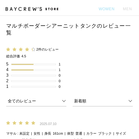
WOMEN
MEN
マルチボーダーシアーニットタンクのレビュー一
カ
覧
2件のレビュー
総合評価
4.5
5
1
4
1
3
0
2
0
1
0
2025.07.10
マサル
未設定
女性
身長
161cm
体型
普通
カラー
ブラック
サイズ