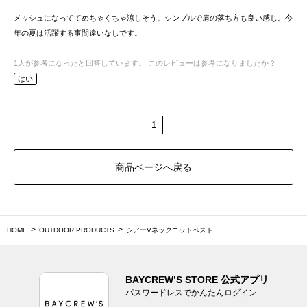
メッシュになっててめちゃくちゃ涼しそう。シンプルで肩の落ち方も良い感じ。今
年の夏は活躍する事間違いなしです。
1
人が参考になったと回答しています。
このレビューは参考になりましたか？
はい
1
商品ページへ戻る
HOME
OUTDOOR PRODUCTS
シアーVネックニットベスト
BAYCREW’S STORE 公式アプリ
パスワードレスでかんたんログイン