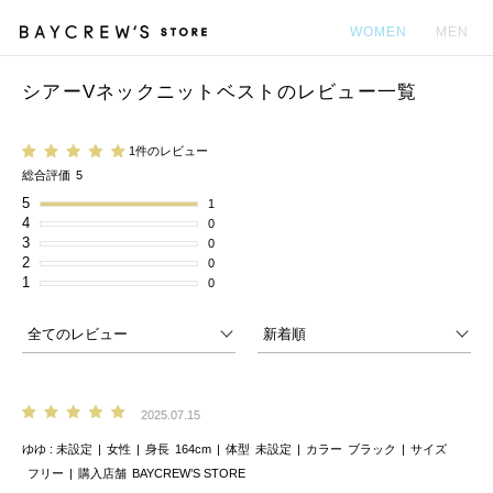
WOMEN
MEN
シアーVネックニットベストのレビュー一覧
カ
1件のレビュー
総合評価
5
5
1
4
0
3
0
2
0
1
0
2025.07.15
ゆゆ
未設定
女性
身長
164cm
体型
未設定
カラー
ブラック
サイズ
フリー
購入店舗
BAYCREW’S STORE