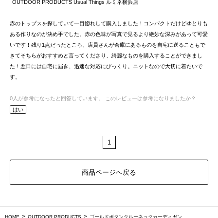
OUTDOOR PRODUCTS Usual Things ルミネ横浜店
赤のトップスを探していて一目惚れして購入しました！コンパクトだけどゆとりも
ある作りなのが決め手でした。赤の色味が写真で見るより絶妙な深みがあって可愛
いです！残り1点だったところ、店員さんが倉庫にあるものを自宅に送ることもで
きてそちらがおすすめと言ってくださり、綺麗なものを購入することができまし
た！翌日には自宅に届き、迅速な対応にびっくり。ニットなので大切に着たいで
す。
0
人が参考になったと回答しています。
このレビューは参考になりましたか？
はい
1
商品ページへ戻る
HOME
OUTDOOR PRODUCTS
ゴールドボタンクルーネックカーディガン