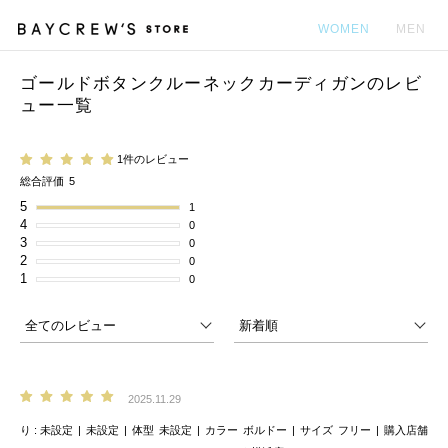
WOMEN
MEN
ゴールドボタンクルーネックカーディガンのレビ
カ
ュー一覧
1件のレビュー
総合評価
5
5
1
4
0
3
0
2
0
1
0
2025.11.29
り
未設定
未設定
体型
未設定
カラー
ボルドー
サイズ
フリー
購入店舗