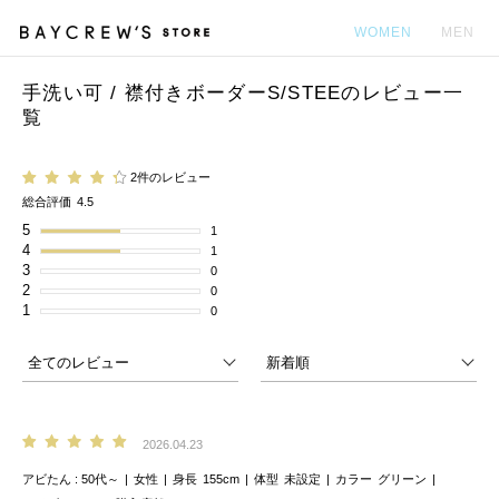
WOMEN
MEN
手洗い可 / 襟付きボーダーS/STEEのレビュー一
カ
覧
2件のレビュー
総合評価
4.5
5
1
4
1
3
0
2
0
1
0
2026.04.23
アビたん
50代～
女性
身長
155cm
体型
未設定
カラー
グリーン