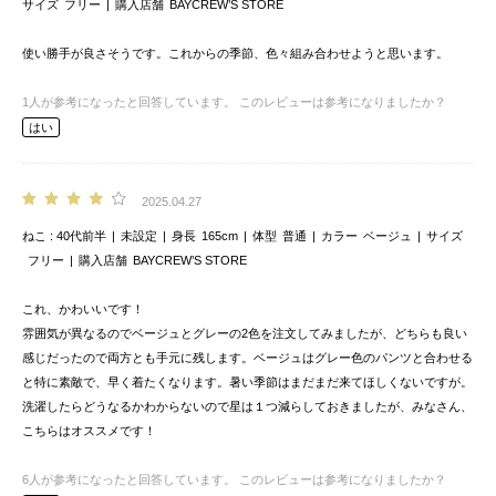
サイズ
フリー
購入店舗
BAYCREW’S STORE
使い勝手が良さそうです。これからの季節、色々組み合わせようと思います。
1
人が参考になったと回答しています。
このレビューは参考になりましたか？
はい
2025.04.27
ねこ
40代前半
未設定
身長
165cm
体型
普通
カラー
ベージュ
サイズ
フリー
購入店舗
BAYCREW’S STORE
これ、かわいいです！
雰囲気が異なるのでベージュとグレーの2色を注文してみましたが、どちらも良い
感じだったので両方とも手元に残します。ベージュはグレー色のパンツと合わせる
と特に素敵で、早く着たくなります。暑い季節はまだまだ来てほしくないですが。
洗濯したらどうなるかわからないので星は１つ減らしておきましたが、みなさん、
こちらはオススメです！
6
人が参考になったと回答しています。
このレビューは参考になりましたか？