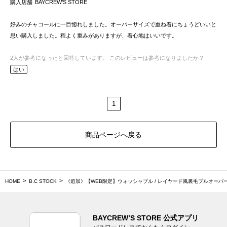
購入店舗
BAYCREW’S STORE
好みのチャコールに一目惚れしました。オーバーサイズで重ね着にちょうどいいと
思い購入しました。程よく重みがありますが、着心地はいいです。
2
人が参考になったと回答しています。
このレビューは参考になりましたか？
はい
1
商品ページへ戻る
HOME
B.C STOCK
《追加》【WEB限定】ウォッシャブル / レイヤード風裏毛プルオーバ
BAYCREW’S STORE 公式アプリ