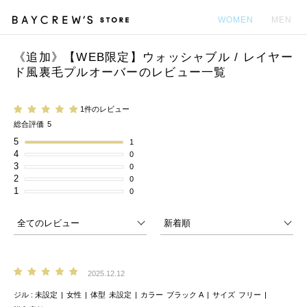
WOMEN
MEN
《追加》【WEB限定】ウォッシャブル / レイヤー
カ
ド風裏毛プルオーバーのレビュー一覧
1件のレビュー
総合評価
5
5
1
4
0
3
0
2
0
1
0
2025.12.12
ジル
未設定
女性
体型
未設定
カラー
ブラック A
サイズ
フリー