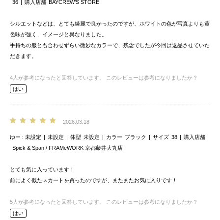
36
購入店舗
BAYCREW’S STORE
シルエットなどは、とても綺麗で良かったのですが、ホワイトの色が写真よりも黄
色味が強く、イメージと異なりました。
手持ちの服とも合わせずらい微妙なカラーで、残念でしたが今回は返品させていた
だきます。
4
人が参考になったと回答しています。
このレビューは参考になりましたか？
はい
2026.03.18
ゆー
未設定
未設定
体型
未設定
カラー
ブラック
サイズ
38
購入店舗
Spick & Span / FRAMeWORK 京都藤井大丸店
とても気に入っています！
前によく似たスカートを買ったのですが、またまたお気に入りです！
5
人が参考になったと回答しています。
このレビューは参考になりましたか？
はい