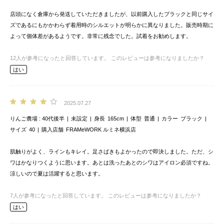
店頭になく倉庫から発送していただきましたが、以前購入したブラックと同じサイ
ズであるにもかかわらず着用時のシルエットが明らかに異なりました。販売時期に
よって個体差があるようです。非常に残念でした。試着をお勧めします。
12
人が参考になったと回答しています。
このレビューは参考になりましたか？
はい
2025.07.27
りんご農場
40代後半
未設定
身長
165cm
体型
普通
カラー
ブラック
サイズ
40
購入店舗
FRAMeWORK ルミネ横浜店
肌触りがよく、ラインもキレイ。足さばきもよかったので即決しました。ただ、シ
ワはかなりつくように思います。あとは洗ったあとのシワはアイロン必須ですね。
涼しいので夏は活躍すると思います。
7
人が参考になったと回答しています。
このレビューは参考になりましたか？
はい