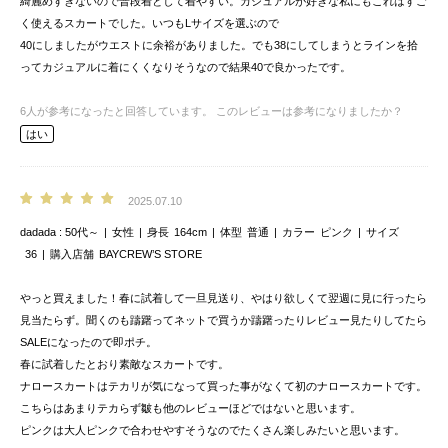
綺麗めすぎないので普段着として着やすい。カジュアルが好きな私にもこれはすご
く使えるスカートでした。いつもLサイズを選ぶので
40にしましたがウエストに余裕がありました。でも38にしてしまうとラインを拾
ってカジュアルに着にくくなりそうなので結果40で良かったです。
6
人が参考になったと回答しています。
このレビューは参考になりましたか？
はい
2025.07.10
dadada
50代～
女性
身長
164cm
体型
普通
カラー
ピンク
サイズ
36
購入店舗
BAYCREW’S STORE
やっと買えました！春に試着して一旦見送り、やはり欲しくて翌週に見に行ったら
見当たらず。聞くのも躊躇ってネットで買うか躊躇ったりレビュー見たりしてたら
SALEになったので即ポチ。
春に試着したとおり素敵なスカートです。
ナロースカートはテカリが気になって買った事がなくて初のナロースカートです。
こちらはあまりテカらず皺も他のレビューほどではないと思います。
ピンクは大人ピンクで合わせやすそうなのでたくさん楽しみたいと思います。