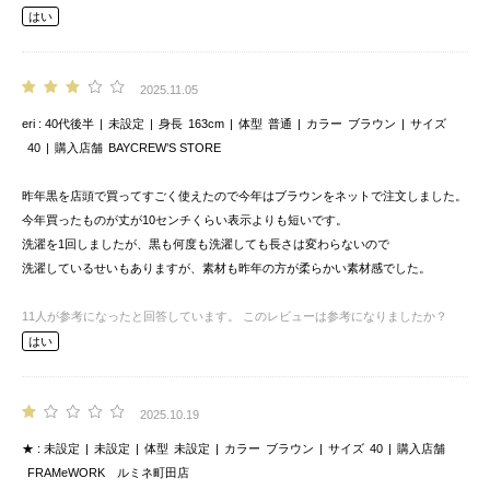
はい
2025.11.05
eri
40代後半
未設定
身長
163cm
体型
普通
カラー
ブラウン
サイズ
40
購入店舗
BAYCREW’S STORE
昨年黒を店頭で買ってすごく使えたので今年はブラウンをネットで注文しました。
今年買ったものが丈が10センチくらい表示よりも短いです。
洗濯を1回しましたが、黒も何度も洗濯しても長さは変わらないので
洗濯しているせいもありますが、素材も昨年の方が柔らかい素材感でした。
11
人が参考になったと回答しています。
このレビューは参考になりましたか？
はい
2025.10.19
★
未設定
未設定
体型
未設定
カラー
ブラウン
サイズ
40
購入店舗
FRAMeWORK ルミネ町田店