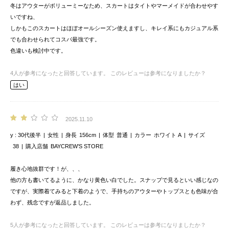
冬はアウターがボリューミーなため、スカートはタイトやマーメイドが合わせやす
いですね、
しかもこのスカートはほぼオールシーズン使えますし、キレイ系にもカジュアル系
でも合わせられてコスパ最強です。
色違いも検討中です。
4
人が参考になったと回答しています。
このレビューは参考になりましたか？
はい
2025.11.10
y
30代後半
女性
身長
156cm
体型
普通
カラー
ホワイト A
サイズ
38
購入店舗
BAYCREW’S STORE
履き心地抜群です！が、、、
他の方も書いてるように、かなり黄色い白でした。スナップで見るといい感じなの
ですが、実際着てみると下着のようで、手持ちのアウターやトップスとも色味が合
わず、残念ですが返品しました。
5
人が参考になったと回答しています。
このレビューは参考になりましたか？