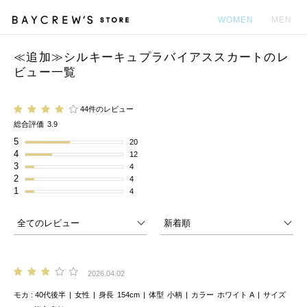
WOMEN
MEN
≪追加≫シルキーキュプラバイアススカートのレ
カ
ビュー一覧
44件のレビュー
総合評価
3.9
5
20
4
12
3
4
2
4
1
4
2026.04.02
モカ
40代後半
女性
身長
154cm
体型
小柄
カラー
ホワイト A
サイズ