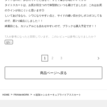
タイトスカートは、お尻が目立つので体型的にいつも避けてましたが、これはお尻
のラインが出にくいと思います◎
しいてあげるなら、シワになりやすい点と、サイドの縫い目が少しボコボコしてる
ので、星1つ減点にしました！！
綺麗目にも、カジュアルにも合わせやすいので、ブラックも購入予定です！！
7
人が参考になったと回答しています。
このレビューは参考になりましたか？
はい
1
2
3
商品ページへ戻る
HOME
FRAMeWORK
≪追加≫シルキーキュプラバイアススカート