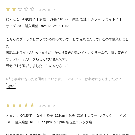
2025.07.17
にゃんこ
40代前半
女性
身長
164cm
体型
普通
カラー
ホワイト A
サイズ
38
購入店舗
BAYCREW’S STORE
こちらのブラックとブラウンを持っていて、とても気に入っているので購入しまし
た。
表記にホワイトAとありますが、かなり黄色が強いです。クリーム色、薄い黄色で
す。フレームワークらしくない色味です。
残念ですが返品しました。ごめんなさい！
6
人が参考になったと回答しています。
このレビューは参考になりましたか？
はい
2025.07.12
とまと
40代後半
女性
身長
162cm
体型
普通
カラー
ブラック
サイズ
40
購入店舗
ATELIER Spick ＆ Span 名古屋ラシック店