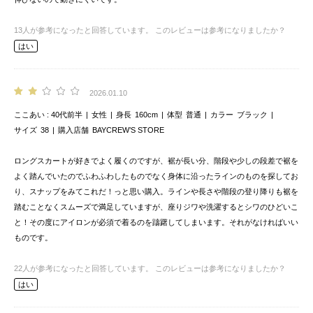
13
人が参考になったと回答しています。
このレビューは参考になりましたか？
はい
2026.01.10
ここあい
40代前半
女性
身長
160cm
体型
普通
カラー
ブラック
サイズ
38
購入店舗
BAYCREW’S STORE
ロングスカートが好きでよく履くのですが、裾が長い分、階段や少しの段差で裾を
よく踏んでいたのでふわふわしたものでなく身体に沿ったラインのものを探してお
り、スナップをみてこれだ！っと思い購入。ラインや長さや階段の登り降りも裾を
踏むことなくスムーズで満足していますが、座りジワや洗濯するとシワのひどいこ
と！その度にアイロンが必須で着るのを躊躇してしまいます。それがなければいい
ものです。
22
人が参考になったと回答しています。
このレビューは参考になりましたか？
はい