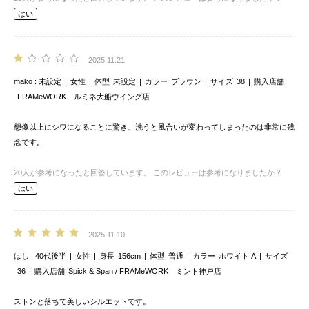
はい
2025.11.21
mako
未設定
女性
体型
未設定
カラー
ブラウン
サイズ
38
購入店舗
FRAMeWORK ルミネ大船ウイング店
想像以上にシワになることに驚き、洗うと風合いが変わってしまったのは非常に残
念です。
20
人が参考になったと回答しています。
このレビューは参考になりましたか？
はい
2025.11.10
はし
40代後半
女性
身長
156cm
体型
普通
カラー
ホワイト A
サイズ
36
購入店舗
Spick & Span / FRAMeWORK ミント神戸店
ストンと落ちて美しいシルエットです。