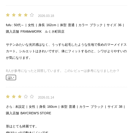
2026.03.18
fufu
50代～
女性
身長
162cm
体型
普通
カラー
ブラック
サイズ
36
購入店舗
FRAMeWORK ルミネ町田店
サテンみたいな光沢感はなく、うっすら起毛したような生地で長めのマーメイドス
カート。シルエットはきれいですが、体にフィットするのと、シワがよりやすいの
が気になります。
8
人が参考になったと回答しています。
このレビューは参考になりましたか？
はい
2026.01.14
さら
未設定
女性
身長
160cm
体型
普通
カラー
ブラック
サイズ
38
購入店舗
BAYCREW’S STORE
形はとても綺麗です。
伸びないので動きにくいです。