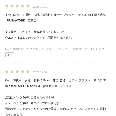
2025.12.19
まつ
50代～
男性
体型
未設定
カラー
ブラック
サイズ
38
購入店舗
FRAMeWORK 広島店
丈を長めにしたくて、大きめ買って正解でした。
ウエストはゴムなので大きくても問題無かったです。
5
人が参考になったと回答しています。
このレビューは参考になりましたか？
はい
2025.12.07
Con
50代～
女性
身長
159cm
体型
普通
カラー
ブラウン
サイズ
38
購入店舗
ATELIER Spick ＆ Span 名古屋ラシック店
店頭にパンツを探しに行ったのですが、
イメージした素材、色のパンツに出会えず、
合わせたいジャケットがあったので妥協できずにいたところ、スカートを提案して
もらいました。