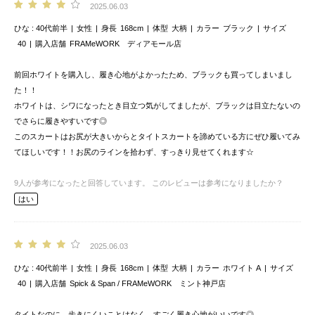
2025.06.03
ひな
40代前半
女性
身長
168cm
体型
大柄
カラー
ブラック
サイズ
40
購入店舗
FRAMeWORK ディアモール店
前回ホワイトを購入し、履き心地がよかったため、ブラックも買ってしまいまし
た！！
ホワイトは、シワになったとき目立つ気がしてましたが、ブラックは目立たないの
でさらに履きやすいです◎
このスカートはお尻が大きいからとタイトスカートを諦めている方にぜひ履いてみ
てほしいです！！お尻のラインを拾わず、すっきり見せてくれます☆
9
人が参考になったと回答しています。
このレビューは参考になりましたか？
はい
2025.06.03
ひな
40代前半
女性
身長
168cm
体型
大柄
カラー
ホワイト A
サイズ
40
購入店舗
Spick & Span / FRAMeWORK ミント神戸店
タイトなのに、歩きにくいことはなく、すごく履き心地がいいです◎