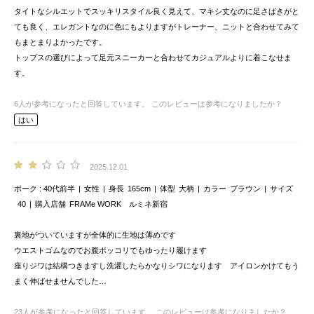
タイトなシルエットでスッキリスタイル良く見えて、マキシ丈なのに足さばきがと
ても良く、エレガントなのに色にもよりますがトレーナー、ニットと合わせてみて
もまとまりよかったです。
トップスの選びによって足元スニーカーと合わせてカジュアルよりに着こなせま
す。
6
人が参考になったと回答しています。
このレビューは参考になりましたか？
はい
2025.12.01
ポーク
40代前半
女性
身長
165cm
体型
大柄
カラー
ブラウン
サイズ
40
購入店舗
FRAMe WORK ルミネ新宿
裏地がついていますが全体的に生地は薄めです
ウエストゴムなのでお腹ポッコリでもゆったり履けます
座りジワは結構つきますし洗濯したらかなりシワになります アイロンかけてもう
まく伸ばせませんでした…
23
人が参考になったと回答しています。
このレビューは参考になりましたか？