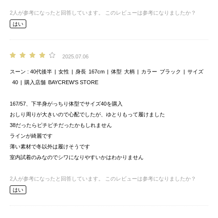
2
人が参考になったと回答しています。
このレビューは参考になりましたか？
はい
2025.07.06
スーン
40代後半
女性
身長
167cm
体型
大柄
カラー
ブラック
サイズ
40
購入店舗
BAYCREW’S STORE
167/57、下半身がっちり体型でサイズ40を購入
おしり周りが大きいので心配でしたが、ゆとりもって履けました
38だったらピチピチだったかもしれません
ラインが綺麗です
薄い素材で冬以外は履けそうです
室内試着のみなのでシワになりやすいかはわかりません
2
人が参考になったと回答しています。
このレビューは参考になりましたか？
はい