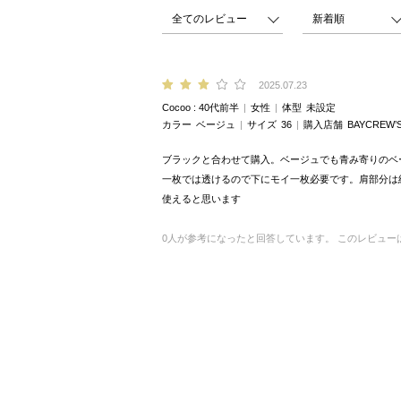
2025.07.23
Cocoo
40代前半
女性
体型
未設定
カラー
ベージュ
サイズ
36
購入店舗
BAYCREW’
ブラックと合わせて購入。ベージュでも青み寄りのベ
一枚では透けるので下にモイ一枚必要です。肩部分は
使えると思います
0
人が参考になったと回答しています。
このレビュー