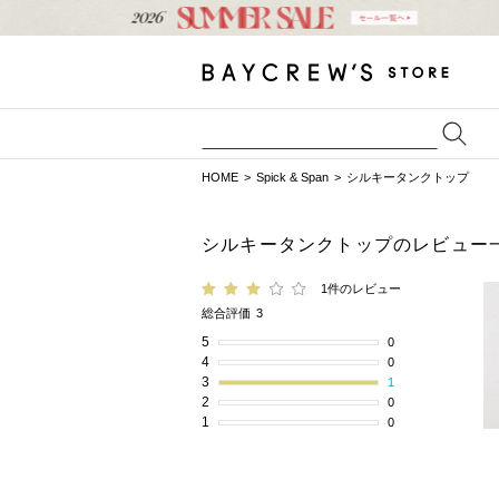
HOME
Spick & Span
シルキータンクトップ
シルキータンクトップのレビュー
1件のレビュー
総合評価
3
5
0
4
0
3
1
2
0
1
0