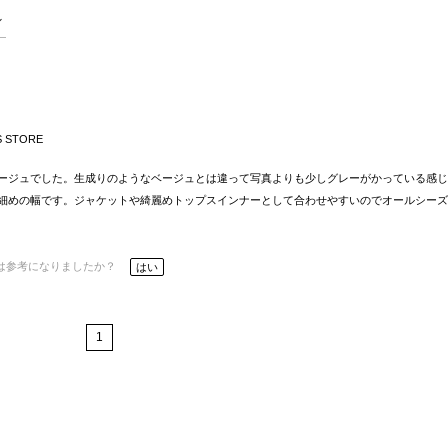
S STORE
ージュでした。生成りのようなベージュとは違って写真よりも少しグレーがかっている感じ
細めの幅です。ジャケットや綺麗めトップスインナーとして合わせやすいのでオールシーズ
は参考になりましたか？
はい
1