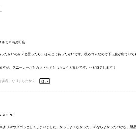
ENA ルミネ有楽町店
あったかいのか？と思ったら、ほんとにあったかいです。後ろゴムなので下っ腹が出ていて
ますが、スニーカーだとカットせずともちょうど良いです。ヘビロテします！
は参考になりましたか？
はい
S STORE
写真よりややダボっとしてしまいました。かっこよくなかった。36ならよかったのかな。返