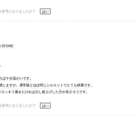
は参考になりましたか？
はい
S STORE
。
れば十分温かいです。
感じますが、通常版とほぼ同じシルエットでとても綺麗です。
よりスッキリ履きたければ少し裾上げした方が良さそうです。
は参考になりましたか？
はい
通