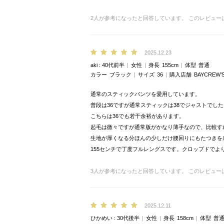
2
人が参考になったと回答しています。
このレビュー
2025.12.23
aki
40代前半
女性
身長
155cm
体型
普通
カラー
ブラック
サイズ
36
購入店舗
BAYCREW’
通常のスティックパンツを愛用しています。
普段は36ですが通常スティックは38でジャストでした
こちらは36でも若干余裕があります。
起毛は微々ですが通常版がかなり薄手なので、比較す
生地が厚くなる分ほんの少しだけ腰回りにもたつきを
155センチで丁度フルレングスです。クロップドで
3
人が参考になったと回答しています。
このレビュー
2025.12.11
ひかめい
30代後半
女性
身長
158cm
体型
普