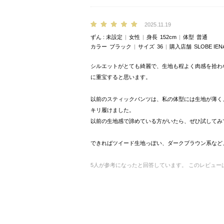
2025.11.19
ずん
未設定
女性
身長
152cm
体型
普通
カラー
ブラック
サイズ
36
購入店舗
SLOBE 
シルエットがとても綺麗で、生地も程よく肉感を拾わ
に重宝すると思います。
以前のスティックパンツは、私の体型には生地が薄く、
キリ履けました。
以前の生地感で諦めている方がいたら、ぜひ試してみ
できればツイード生地っぽい、ダークブラウン系など
5
人が参考になったと回答しています。
このレビュー