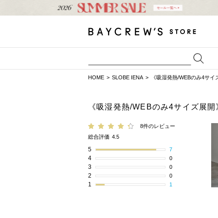
HOME
SLOBE IENA
《吸湿発熱/WEBのみ4サイズ
《吸湿発熱/WEBのみ4サイズ展開》
8件のレビュー
総合評価
4.5
5
7
4
0
3
0
2
0
1
1