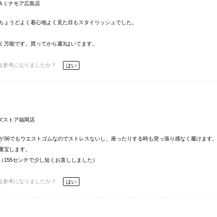
ENA ミナモア広島店
ちょうどよく着心地よく見た目もスタイリッシュでした。
く万能です。買ってから週3はいてます。
は参考になりましたか？
はい
ズストア福岡店
が36でもウエストゴムなのでストレスないし、座ったりする時も突っ張り感なく履けます
重宝します。
155センチで少し短くお直ししました）
は参考になりましたか？
はい