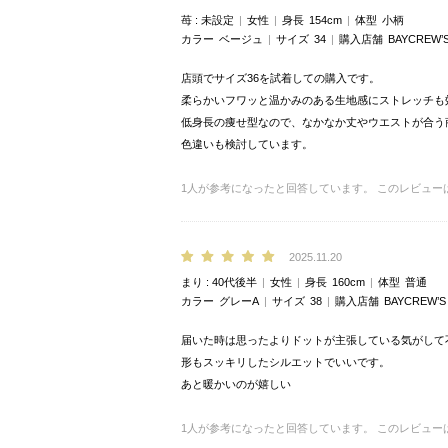
苺
未設定
女性
身長
154cm
体型
小柄
カラー
ベージュ
サイズ
34
購入店舗
BAYCREW’
店頭でサイズ36を試着しての購入です。
柔らかいフワッと温かみのある生地感にストレッチも
低身長の痩せ型なので、なかなか丈やウエストが合う
色違いも検討しています。
1
人が参考になったと回答しています。
このレビュー
2025.11.20
まり
40代後半
女性
身長
160cm
体型
普通
カラー
グレーA
サイズ
38
購入店舗
BAYCREW’S
届いた時は思ったよりドットが主張している気がして
形もスッキリしたシルエットでいいです。
あと暖かいのが嬉しい
1
人が参考になったと回答しています。
このレビュー