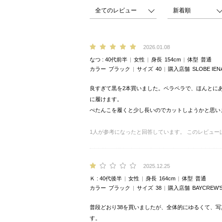
2026.01.08
なつ
40代前半
女性
身長
154cm
体型
普通
カラー
ブラック
サイズ
40
購入店舗
SLOBE I
良すぎて黒を2本買いました。ペラペラで、ほんとに
に履けます。
ぺたんこを履くと少し長いのでカットしようかと思い
1
人が参考になったと回答しています。
このレビュー
2025.12.25
Ｋ
40代後半
女性
身長
164cm
体型
普通
カラー
ブラック
サイズ
38
購入店舗
BAYCREW’
普段どおり38を買いましたが、全体的にゆるくて、
す。