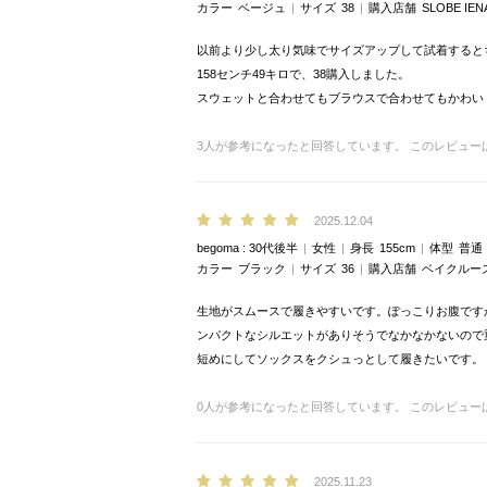
カラー
ベージュ
サイズ
38
購入店舗
SLOBE I
以前より少し太り気味でサイズアップして試着すると
158センチ49キロで、38購入しました。
スウェットと合わせてもブラウスで合わせてもかわい
3
人が参考になったと回答しています。
このレビュー
2025.12.04
begoma
30代後半
女性
身長
155cm
体型
普通
カラー
ブラック
サイズ
36
購入店舗
ベイクルー
生地がスムースで履きやすいです。ぽっこりお腹です
ンパクトなシルエットがありそうでなかなかないので
短めにしてソックスをクシュっとして履きたいです。（
0
人が参考になったと回答しています。
このレビュー
2025.11.23