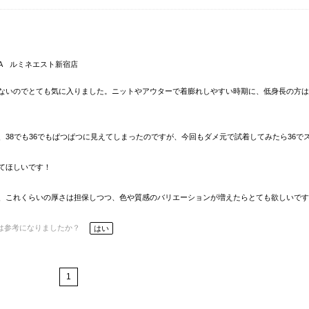
IENA ルミネエスト新宿店
ないのでとても気に入りました。ニットやアウターで着膨れしやすい時期に、低身長の方は
38でも36でもぱつぱつに見えてしまったのですが、今回もダメ元で試着してみたら36で
てほしいです！
、これくらいの厚さは担保しつつ、色や質感のバリエーションが増えたらとても欲しいです
は参考になりましたか？
はい
1