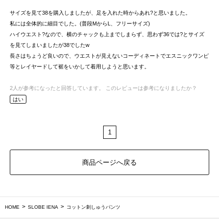
サイズを見て38を購入しましたが、足を入れた時からあれ?と思いました。
私には全体的に細目でした。(普段MからL、フリーサイズ)
ハイウエスト?なので、横のチャックも上までしまらず、思わず36では?とサイズ
を見てしまいましたが38でしたw
長さはちょうど良いので、ウエストが見えないコーディネートでエスニックワンピ
等とレイヤードして裾をいかして着用しようと思います。
2
人が参考になったと回答しています。
このレビューは参考になりましたか？
はい
1
商品ページへ戻る
HOME
SLOBE IENA
コットン刺しゅうパンツ