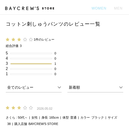
WOMEN
MEN
コットン刺しゅうパンツのレビュー一覧
カ
1件のレビュー
総合評価
3
5
0
4
0
3
1
2
0
1
0
2026.05.02
さくら
50代～
女性
身長
165cm
体型
普通
カラー
ブラック
サイズ
38
購入店舗
BAYCREW’S STORE