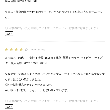
購入店舗
BAYCREW’S STORE
ウエスト部分の紐が外付けなので、そこがもたついてしまい気に入りませんでし
た。
1
人が参考になったと回答しています。
このレビューは参考になりましたか？
はい
2025.11.23
はろはろ
50代～
女性
身長
159cm
体型
普通
カラー
ネイビー
サイズ
2
購入店舗
BAYCREW’S STORE
穿きやすくて購入しようと思っていたのですが、サイドから見ると幅が広すぎてす
っきり見えない気がしました。
悩んだ挙句返品させていただきました。
が、やっぱり欲しいかも、、、と思い始めています。
1
人が参考になったと回答しています。
このレビューは参考になりましたか？
はい