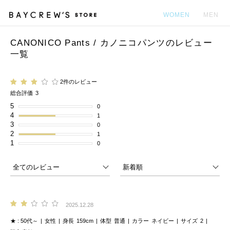
WOMEN
MEN
CANONICO Pants / カノニコパンツのレビュー
カ
一覧
2件のレビュー
総合評価
3
5
0
4
1
3
0
2
1
1
0
2025.12.28
★
50代～
女性
身長
159cm
体型
普通
カラー
ネイビー
サイズ
2