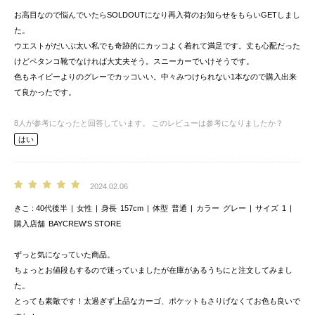
お高目なので悩んでいたらSOLDOUTになり再入荷のお知らせをもらいGETしまし
た。
ウエストがだいぶ太い私でも奇跡的にカッコよく着れて満足です。丈も心配だった
けどペタンコ靴でなければ大丈夫そう。スニーカーでいけそうです。
色もネイビーよりのグレーでカッコいい。中々みつけられない1本なので購入出来
て良かったです。
8
人が参考になったと回答しています。
このレビューは参考になりましたか？
はい
2024.02.06
きこ
40代後半
女性
身長
157cm
体型
普通
カラー
グレー
サイズ
1
購入店舗
BAYCREW’S STORE
ずっと気になっていた商品。
ちょっとお値段もするので迷っていましたが在庫があるうちにと注文してみまし
た。
とっても素敵です！太過ぎず上品なカーゴ、ポケットもさりげなくてお色も良いで