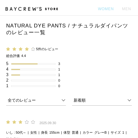
WOMEN
MEN
NATURAL DYE PANTS / ナチュラルダイパンツ
カ
のレビュー一覧
5件のレビュー
総合評価
4.4
5
3
4
1
3
1
2
0
1
0
2025.09.30
いし
50代～
女性
身長
155cm
体型
普通
カラー
グレーB
サイズ
1