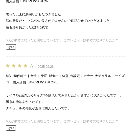
購入店舗
BAYCREW’S STORE
思った以上に腰回りがもたつきました
私の身長だと パンツの良さがでませんので返品させていただきました
色も形も良かっただけに残念
5
人が参考になったと回答しています。
このレビューは参考になりましたか？
はい
2025.02.26
MA
40代前半
女性
身長
154cm
体型
未設定
カラー
ナチュラル
サイズ
2
購入店舗
BAYCREW’S STORE
サイズ1完売のためサイズ2を購入してみましたが、さすがに大きかったです…。
履き心地はよかったです。
ナチュラルの再販があれば購入したいです。
6
人が参考になったと回答しています。
このレビューは参考になりましたか？
はい