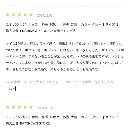
2024.11.07
ユミ
30代後半
女性
身長
165cm
体型
普通
カラー
グレー
サイズ
2
購入店舗
FRAMeWORK ルミネ大船ウイング店
サイズ2を購入。程よいワイド感で、想像よりもダボつかずに着れます。膝近くに
ついたサイドポケットも、他ブランドにはない、すっきりとしたデザインで、スポ
ーティーに寄りすぎない着こなしが楽しめます。ハリのある生地ですが、パラシュ
ートパンツに多いしゃかしゃか音も気にならず、大人が履くのにぴったりな1本で
す。色も黒ではない炭黒色で、柔らかさがあるところも最高です！
8
人が参考になったと回答しています。
このレビューは参考になりましたか？
はい
2024.03.25
モラン
50代～
女性
身長
158cm
体型
大柄
カラー
グレー
サイズ
2
購入店舗
BAYCREW’S STORE