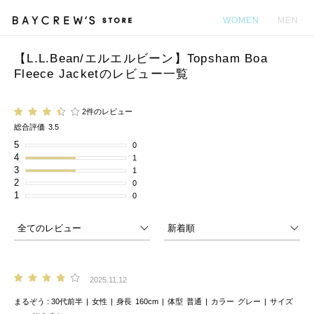
WOMEN
MEN
【L.L.Bean/エルエルビーン】Topsham Boa
カ
Fleece Jacketのレビュー一覧
2件のレビュー
総合評価
3.5
5
0
4
1
3
1
2
0
1
0
2025.11.12
まるぞう
30代前半
女性
身長
160cm
体型
普通
カラー
グレー
サイズ