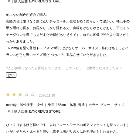
M
購入店舗
BAYCREW’S STORE
他にない配色が好みで購入。
実際の色は限りなく黒に近いチャコール。生地も軽く柔らかくて温かい。袖は手の
甲が隠れる長さ、お尻がしっかり隠れる丈。身幅もかなりゆとりがあり、下にイン
ナーダウンを着てもまだまだ余裕がありそうです。首元も画像で見たより高さがし
っかりありました。
160cm痩せ型で普段トップスSの私にはかなりオーバーサイズ。私にはちょっとバ
ランスがとり難いサイズ感だったので、返品させていただきました。
2
人が参考になったと回答しています。
このレビューは参考になりましたか？
はい
2025.11.10
meekly
40代後半
女性
身長
165cm
体型
普通
カラー
グレー
サイズ
M
購入店舗
BAYCREW’S STORE
びっくりするほど軽いです。以前フレームワークのボアジャケットを持っていまし
たが、そちらと比べると寒い…真冬は暑がりの人以外無理かもしれません。