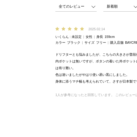
2025.02.14
いくらん
未設定
女性
身長
159cm
カラー
ブラック
サイズ
フリー
購入店舗
BAYCR
ドリフターとも悩みましたが、こちらの大きさが普段
内ポケットは無いですが、ボタンの着いた外ポケット
は有り難い。
色は迷いましたがやはり使い易い黒にしました。
身体に添うマチ幅も考えられていて、さすが日本製で
1
人が参考になったと回答しています。
このレビュー