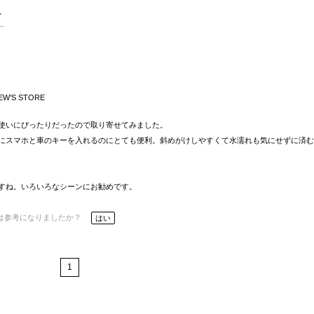
EW’S STORE
使いにぴったりだったので取り寄せてみました。
にスマホと車のキーを入れるのにとても便利。斜めがけしやすくて水濡れも気にせずに済む
すね。いろいろなシーンにお勧めです。
は参考になりましたか？
はい
1