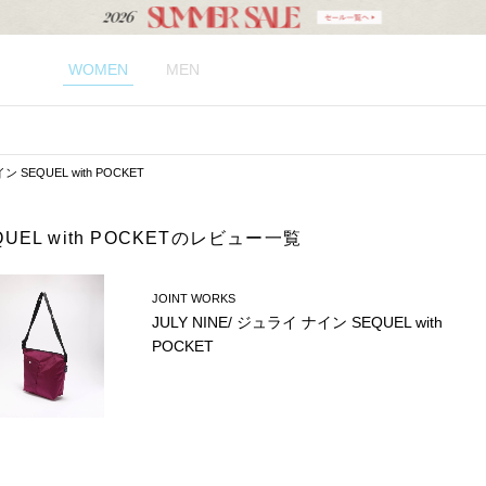
WOMEN
MEN
ン SEQUEL with POCKET
QUEL with POCKETのレビュー一覧
JOINT WORKS
JULY NINE/ ジュライ ナイン SEQUEL with
POCKET