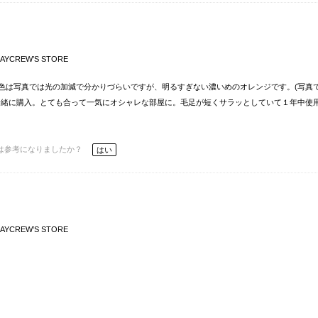
AYCREW’S STORE
色は写真では光の加減で分かりづらいですが、明るすぎない濃いめのオレンジです。(写真
一緒に購入。とても合って一気にオシャレな部屋に。毛足が短くサラッとしていて１年中使
は参考になりましたか？
はい
AYCREW’S STORE