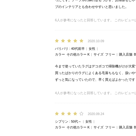
ったです。テーブルの脚の型もつかず、お掃除もしや
プのインテリアとも合わせやすいと思いました。
6
人が参考になったと回答しています。
このレビュー
2020.10.09
パリパリ
40代前半
女性
カラー
その他カラー K
サイズ
フリー
購入店舗
B
今まで使っていたラグはデコボコで掃除機がけが大変
買ったばかりのラグによくある毛落ちもなく、扱いや
ずっと気になっていたので、早く買えばよかったです
4
人が参考になったと回答しています。
このレビュー
2020.09.24
シブリン
50代～
女性
カラー
その他カラー K
サイズ
フリー
購入店舗
B