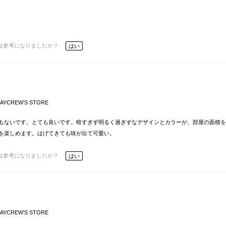
は参考になりましたか？
はい
AYCREW’S STORE
もないです。とても良いです。暗すぎず明るく過ぎずなデザインとカラーが、部屋の面積を
を楽しめます。はげてきても味が出て可愛い。
は参考になりましたか？
はい
AYCREW’S STORE