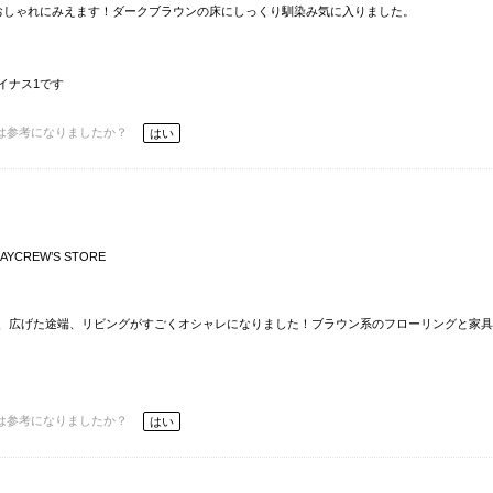
おしゃれにみえます！ダークブラウンの床にしっくり馴染み気に入りました。
イナス1です
は参考になりましたか？
はい
AYCREW’S STORE
、広げた途端、リビングがすごくオシャレになりました！ブラウン系のフローリングと家具
は参考になりましたか？
はい