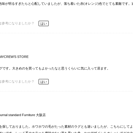
た。色味が明るすぎたらと心配していましたが、落ち着いた赤(オレンジ)色でとても素敵です。
は参考になりましたか？
はい
AYCREW’S STORE
グです。大きめのを買ってもよかったなと思うくらいに気に入って居ます。
は参考になりましたか？
はい
ournal standard Furniture 大阪店
を探しておりました。ホワホワの毛がたった素材のラグとも迷いましたが、こちらにしてよ