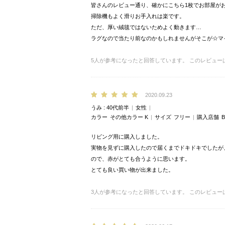
皆さんのレビュー通り、確かにこちら1枚でお部屋が
掃除機もよく滑りお手入れは楽です。
ただ、厚い絨毯ではないためよく動きます…
ラグなので当たり前なのかもしれませんがそこが☆マ
5
人が参考になったと回答しています。
このレビュー
2020.09.23
うみ
40代前半
女性
カラー
その他カラー K
サイズ
フリー
購入店舗
B
リビング用に購入しました。
実物を見ずに購入したので届くまでドキドキでしたが
ので、赤がとても合うように思います。
とても良い買い物が出来ました。
3
人が参考になったと回答しています。
このレビュー