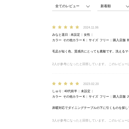
2024.11.06
みなと遥日
未設定
女性
カラー
その他カラー K
サイズ
フリー
購入店舗
B
毛足が短く色、質感共にとっても素敵です。洗えるマ
2
人が参考になったと回答しています。
このレビュー
2023.02.20
しゅり
40代前半
未設定
カラー
その他カラー K
サイズ
フリー
購入店舗
床暖対応でダイニングテーブルの下に引くものを探し
3
人が参考になったと回答しています。
このレビュー