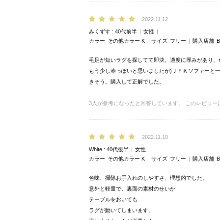
2022.11.12
みくずす
40代前半
女性
カラー
その他カラー K
サイズ
フリー
購入店舗
B
毛足が短いラグを探してて即決。適度に厚みがあり、
もう少し赤っぽいと思いましたが)ＪＦＫソファーと
きそう。購入して正解でした。
3
人が参考になったと回答しています。
このレビュー
2022.11.10
White
40代後半
女性
カラー
その他カラー K
サイズ
フリー
購入店舗
B
色味、掃除お手入れのしやすさ、理想的でした。
意外と軽量で、裏面の素材のせいか
テーブルをおいても
ラグが動いてしまいます。