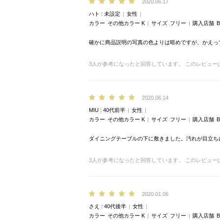
2020.06.17
ハト
未設定
女性
カラー
その他カラー K
サイズ
フリー
購入店舗
B
確かに商品説明の写真の色よりは暗めですが、かえっ
3
人が参考になったと回答しています。
このレビュー
2020.06.14
MIU
40代前半
女性
カラー
その他カラー K
サイズ
フリー
購入店舗
B
ダイニングテーブルの下に敷きました。汚れが目立ち
3
人が参考になったと回答しています。
このレビュー
2020.01.06
さえ
40代後半
女性
カラー
その他カラー K
サイズ
フリー
購入店舗
B