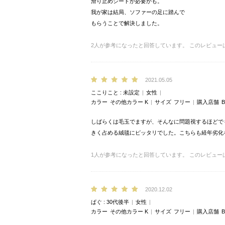
滑り止めシートが必要かも。
我が家は結局、ソファーの足に踏んで
もらうことで解決しました。
2
人が参考になったと回答しています。
このレビュー
2021.05.05
ここりこと
未設定
女性
カラー
その他カラー K
サイズ
フリー
購入店舗
B
しばらくは毛玉でますが、そんなに問題視するほどで
きく占める絨毯にピッタリでした。こちらも経年劣化
1
人が参考になったと回答しています。
このレビュー
2020.12.02
ぱぐ
30代後半
女性
カラー
その他カラー K
サイズ
フリー
購入店舗
B