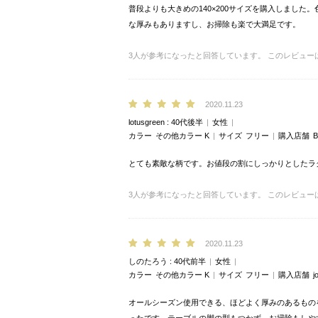
普段よりも大きめの140×200サイズを購入しまし
な厚みもありますし、お掃除も楽で大満足です。
3
人が参考になったと回答しています。
このレビュー
2020.11.23
lotusgreen
40代後半
女性
カラー
その他カラー K
サイズ
フリー
購入店舗
B
とても素敵な柄です。お値段の割にしっかりとしたラ
3
人が参考になったと回答しています。
このレビュー
2020.11.23
しのたろう
40代前半
女性
カラー
その他カラー K
サイズ
フリー
購入店舗
j
オールシーズン使用できる、ほどよく厚みのあるもの