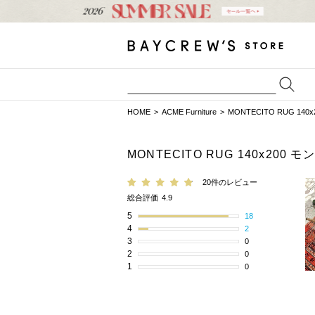
HOME
ACME Furniture
MONTECITO RUG 14
MONTECITO RUG 140x20
20件のレビュー
総合評価
4.9
5
18
4
2
3
0
2
0
1
0