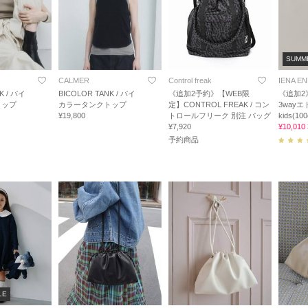
SUMM
CALMER
Control freak
IENA E
K / バイ
BICOLOR TANK / バイ
《追加2予約》【WEB限
《追加2
トップ
カラータンクトップ
定】CONTROL FREAK / コン
3way
¥19,800
トロールフリーク 別注 バッグ
kids(10
¥7,920
¥10,01
予約商品
LE