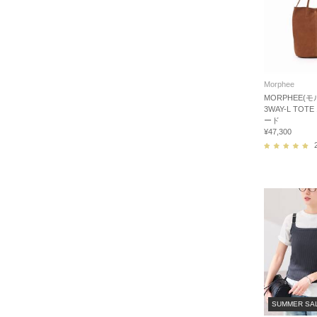
Morphee
MORPHEE(モ
3WAY-L TO
ード
¥47,300
SUMMER SA