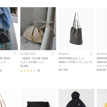
SLOBE IENA
Morphee
Morphee
E 3WAY
《追加3》SLOBE 3WAY
MORPHEE(モルフェ)
MORPH
バッグ
スムース巾着バッグ
3WAY-L TOTE クラックレザ
3WAY-
¥6,600
ー
スエー
¥47,300
¥38,500
20
20