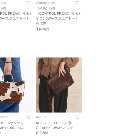
freak
Control freak
》別注
《予約》別注
ROL FREAK】撥水ナ
【CONTROL FREAK】撥水ナ
WAYスクエアトート
イロン3WAYスクエアトート
¥7,920
品
予約商品
tement
ALOISE
HETTI/ザンケッ
ALOISE / アロイーズ 別
ABY CARF BAG
注 TASSEL 3WAY バッグ
0
¥24,200