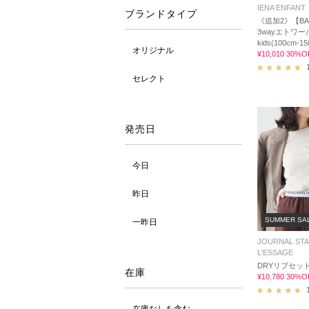
IENA ENFANT
ブランドタイプ
《追加2》【BA
3wayエトワ
kids(100cm-15
オリジナル
¥10,010 30%O
セレクト
発売日
今日
昨日
SUMMER SA
一昨日
JOURNAL ST
L'ESSAGE
DRYリブセッ
在庫
¥10,780 30%O