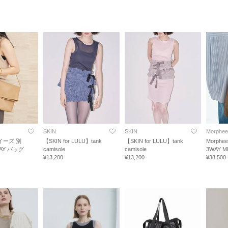
SKIN
SKIN
Morphee
ロイーズ 別
【SKIN for LULU】tank
【SKIN for LULU】tank
Morphe
WAY バッグ
camisole
camisole
3WAY M
¥13,200
¥13,200
¥38,500