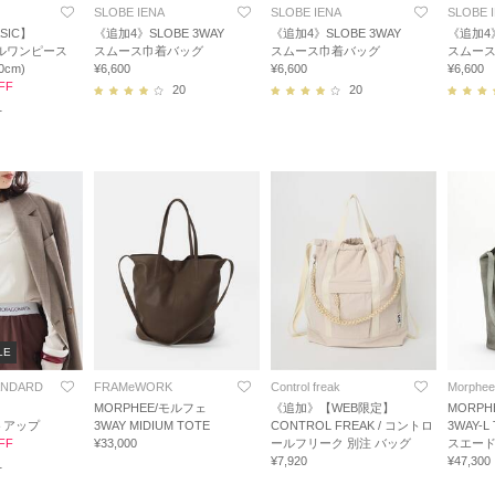
SLOBE IENA
SLOBE IENA
SLOBE 
SIC】
《追加4》SLOBE 3WAY
《追加4》SLOBE 3WAY
《追加4》
ールワンピース
スムース巾着バッグ
スムース巾着バッグ
スムー
0cm)
¥6,600
¥6,600
¥6,600
FF
20
20
1
LE
ANDARD
FRAMeWORK
Control freak
Morphee
MORPHEE/モルフェ
《追加》【WEB限定】
MORPH
トアップ
3WAY MIDIUM TOTE
CONTROL FREAK / コントロ
3WAY-
FF
¥33,000
ールフリーク 別注 バッグ
スエー
¥7,920
¥47,300
1