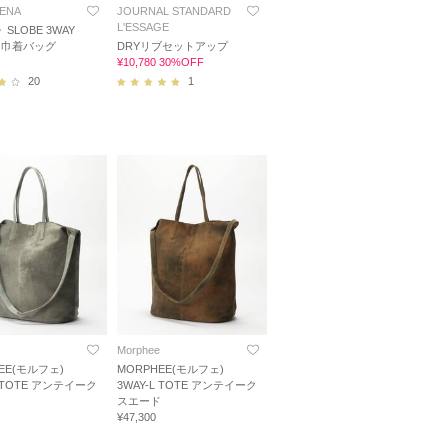
IENA
JOURNAL STANDARD
L'ESSAGE
SLOBE 3WAY
ス巾着バッグ
DRYリブセットアップ
¥10,780 30%OFF
20
1
Morphee
EE(モルフェ)
MORPHEE(モルフェ)
L TOTE アンテイーク
3WAY-L TOTE アンテイーク
ド
スエード
¥47,300