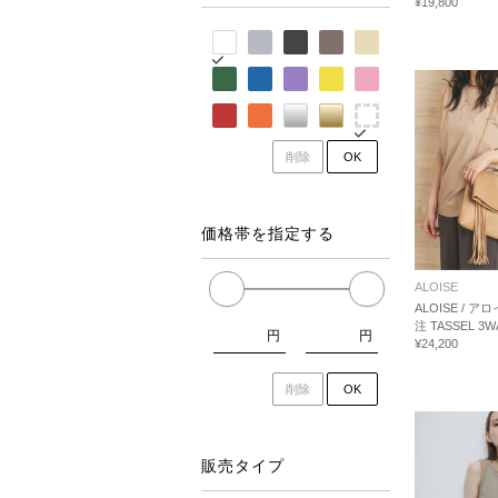
¥19,800
削除
OK
価格帯を指定する
ALOISE
ALOISE / ア
注 TASSEL 3
円
円
¥24,200
削除
OK
販売タイプ