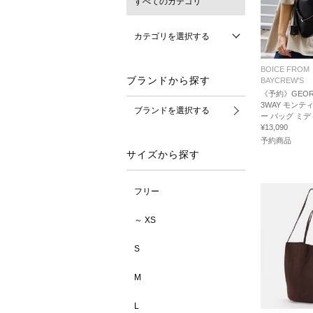
すべてのカテゴリ
カテゴリを選択する
BOICE FROM
ブランドから探す
BAYCREW'S
《予約》GEORG
3WAY モンテ
ブランドを選択する
ー バッグ ミデ
¥13,090
予約商品
サイズから探す
フリー
～ XS
S
M
L