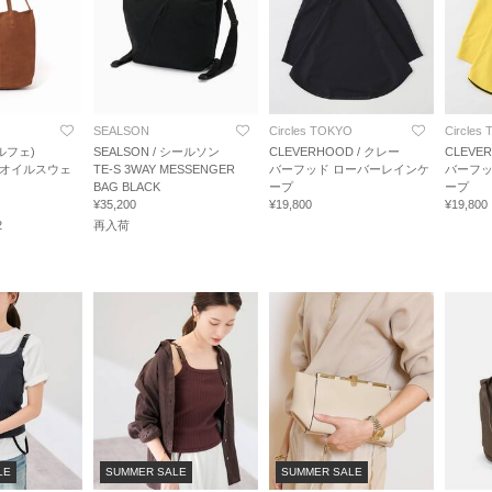
SEALSON
Circles TOKYO
Circles
ルフェ)
SEALSON / シールソン
CLEVERHOOD / クレー
CLEVE
TE オイルスウェ
TE-S 3WAY MESSENGER
バーフッド ローバーレインケ
バーフッ
BAG BLACK
ープ
ープ
¥35,200
¥19,800
¥19,800
2
再入荷
LE
SUMMER SALE
SUMMER SALE