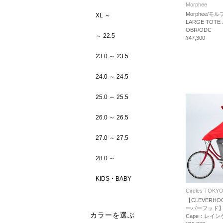
Morphee
Morphee/モル
XL ～
LARGE TOTE
OBR/ODC
～ 22.5
¥47,300
23.0 ～ 23.5
24.0 ～ 24.5
25.0 ～ 25.5
26.0 ～ 26.5
27.0 ～ 27.5
28.0 ～
KIDS・BABY
Circles TOKY
【CLEVERHOO
ーバーフッド】Ro
カラーを選ぶ
Cape：レイン