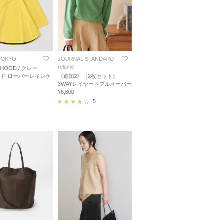
 TOKYO
JOURNAL STANDARD
relume
RHOOD / クレー
ド ローバーレインケ
《追加2》［2枚セット］
3WAYレイヤードプルオーバー
¥8,800
5