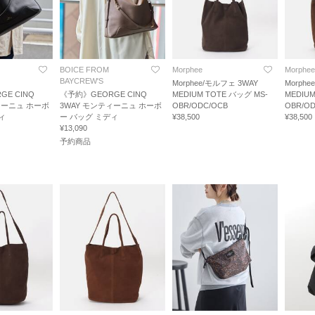
BOICE FROM
Morphee
Morphee
BAYCREW'S
Morphee/モルフェ 3WAY
Morph
E CINQ
《予約》GEORGE CINQ
MEDIUM TOTE バッグ MS-
MEDIUM
ィーニュ ホーボ
3WAY モンティーニュ ホーボ
OBR/ODC/OCB
OBR/O
ィ
ー バッグ ミディ
¥38,500
¥38,500
¥13,090
予約商品