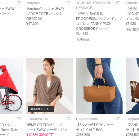
Morphee
JOURNAL STANDARD
Control 
L'ESSAGE
フェ 3WAY
Morphee/モルフェ 3WAY
《予約
 バッグ L-
LARGE TOTE バッグ L-
《予約》BAGS IN
【CONT
OBR/ODC
PROGRESS/バッグス イン プ
イロン3
¥47,300
ログレス FANNY PACK
¥7,920
CROSSBODY バッグ
予約商
¥14,850
予約商品
SUMMER SALE
O
FRAMeWORK
L'Appartement
L'Appar
D / クレ
HEMP COTTON リング
【ZANCHETTI/ザンケッ
【ZANC
ver Rain
ドット3WAY カーディガン
ティ】CALF BAG
ティ】 B
ケープ
¥11,550 30%OFF
¥236,500
¥258,50