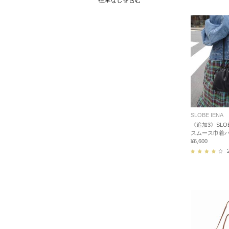
在庫なしを含む
SLOBE IENA
《追加3》SLOB
スムース巾着
¥6,600