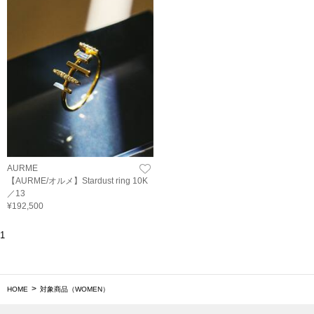
AURME
【AURME/オルメ】Stardust ring 10K
／13
¥192,500
1
HOME
対象商品（WOMEN）