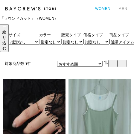
WOMEN
MEN
「ラウンドカット」（WOMEN）
カ
絞
サイズ
カラー
販売タイプ
価格タイプ
商品タイプ
り
込
む
対象商品数
7
件