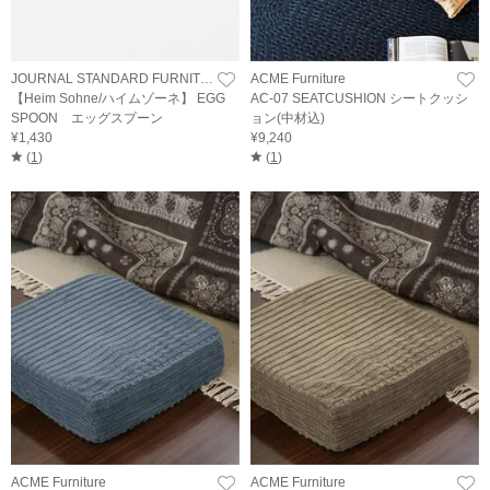
JOURNAL STANDARD FURNITURE
ACME Furniture
【Heim Sohne/ハイムゾーネ】 EGG
AC-07 SEATCUSHION シートクッシ
SPOON エッグスプーン
ョン(中材込)
¥1,430
¥9,240
(
1
)
(
1
)
ACME Furniture
ACME Furniture