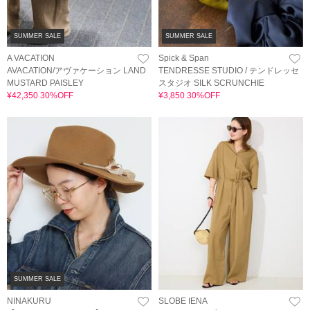
SUMMER SALE
SUMMER SALE
A VACATION
Spick & Span
AVACATION/アヴァケーション LAND
TENDRESSE STUDIO / テンドレッセ
MUSTARD PAISLEY
スタジオ SILK SCRUNCHIE
¥42,350 30%OFF
¥3,850 30%OFF
SUMMER SALE
NINAKURU
SLOBE IENA