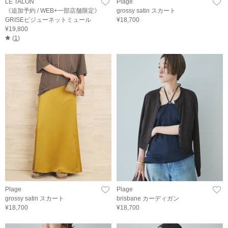
LE TALON
Plage
《追加予約 / WEB+一部店舗限定》
grossy satin スカート
GRISEビジューネットミュール
¥18,700
¥19,800
(
1
)
Plage
Plage
grossy satin スカート
brisbane カーディガン
¥18,700
¥18,700