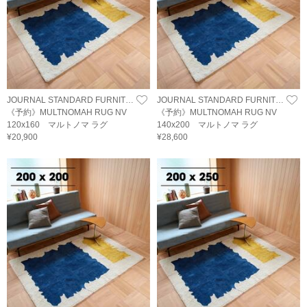
JOURNAL STANDARD FURNITURE
JOURNAL STANDARD FURNITURE
《予約》MULTNOMAH RUG NV
《予約》MULTNOMAH RUG NV
120x160 マルトノマ ラグ
140x200 マルトノマ ラグ
¥20,900
¥28,600