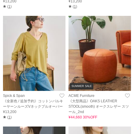
¥13,200
¥13,200
(
1
)
(
1
)
SUMMER SALE
Spick & Span
ACME Furniture
《全新色 / 追加予約》コットンバルキ
《大型商品》OAKS LEATHER
ーヤーンルーズVネックプルオーバー
STOOL(smooth) オークスレザー スツ
¥13,200
ール_2nd
(
1
)
¥44,660 30%OFF