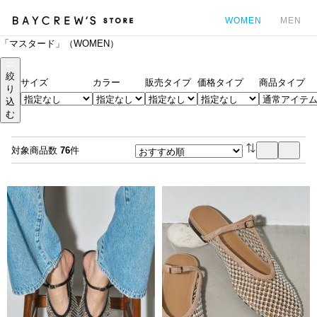
WOMEN
MEN
「マスタード」（WOMEN）
カ
絞
サイズ
カラー
販売タイプ
価格タイプ
商品タイプ
り
込
む
対象商品数
76
件