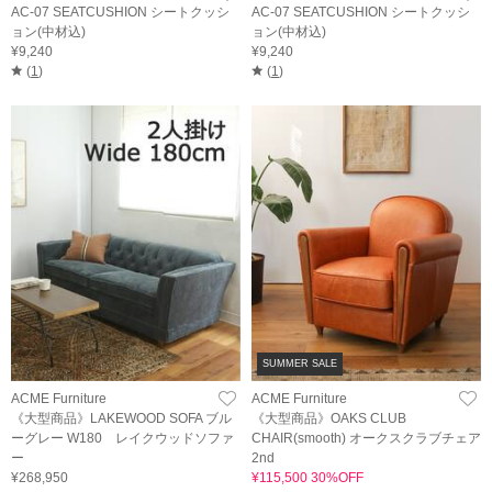
AC-07 SEATCUSHION シートクッシ
AC-07 SEATCUSHION シートクッシ
ョン(中材込)
ョン(中材込)
¥9,240
¥9,240
(
1
)
(
1
)
SUMMER SALE
ACME Furniture
ACME Furniture
《大型商品》LAKEWOOD SOFA ブル
《大型商品》OAKS CLUB
ーグレー W180 レイクウッドソファ
CHAIR(smooth) オークスクラブチェア
ー
2nd
¥268,950
¥115,500 30%OFF