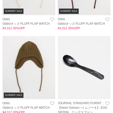
SUMMER SALE
SUMMER SALE
Odds
Odds
Odds/オッズ FLUFF FLAP WATCH
Odds/オッズ FLUFF FLAP WATCH
¥4,312 30%OFF
¥4,312 30%OFF
SUMMER SALE
Odds
JOURNAL STANDARD FURNITURE
Odds/オッズ FLUFF FLAP WATCH
【Heim Sohne/ハイムゾーネ】 EGG
¥4,312 30%OFF
SPOON エッグスプーン