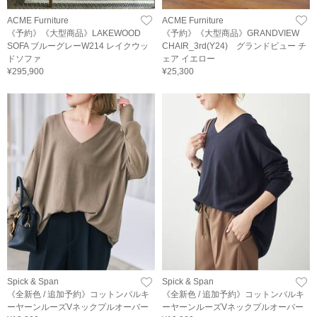
ACME Furniture
ACME Furniture
《予約》《大型商品》LAKEWOOD
《予約》《大型商品》GRANDVIEW
SOFA ブルーグレーW214 レイクウッ
CHAIR_3rd(Y24) グランドビュー チ
ドソファ
ェア イエロー
¥295,900
¥25,300
Spick & Span
Spick & Span
《全新色 / 追加予約》コットンバルキ
《全新色 / 追加予約》コットンバルキ
ーヤーンルーズVネックプルオーバー
ーヤーンルーズVネックプルオーバー