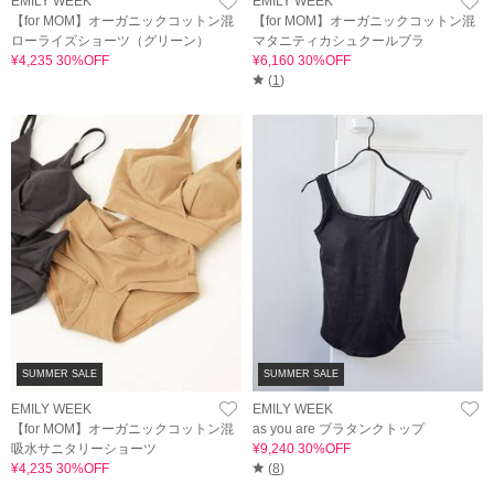
EMILY WEEK
EMILY WEEK
【for MOM】オーガニックコットン混
【for MOM】オーガニックコットン混
ローライズショーツ（グリーン）
マタニティカシュクールブラ
¥4,235 30%OFF
¥6,160 30%OFF
(
1
)
SUMMER SALE
SUMMER SALE
EMILY WEEK
EMILY WEEK
【for MOM】オーガニックコットン混
as you are ブラタンクトップ
吸水サニタリーショーツ
¥9,240 30%OFF
¥4,235 30%OFF
(
8
)