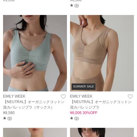
(
9
)
SUMMER SALE
EMILY WEEK
EMILY WEEK
【NEUTRAL】オーガニックコットン
【NEUTRAL】オーガニックコットン
混カバレッジブラ（サックス）
混カバレッジブラ
¥8,580
¥6,006 30%OFF
(
9
)
(
9
)