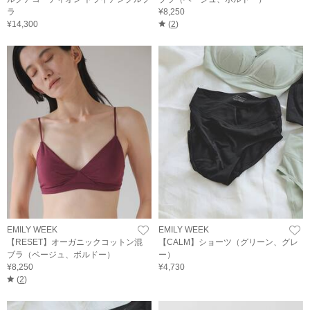
ラ
¥8,250
¥14,300
(
2
)
EMILY WEEK
EMILY WEEK
【RESET】オーガニックコットン混
【CALM】ショーツ（グリーン、グレ
ブラ（ベージュ、ボルドー）
ー）
¥8,250
¥4,730
(
2
)