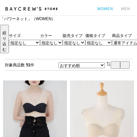
WOMEN
MEN
「パワーネット」（WOMEN）
カ
絞
サイズ
カラー
販売タイプ
価格タイプ
商品タイプ
り
込
む
対象商品数
51
件