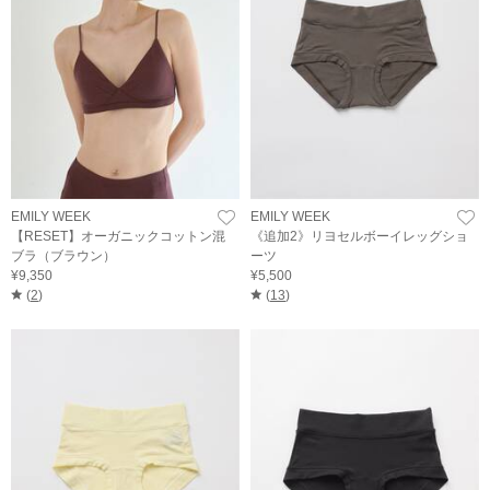
EMILY WEEK
EMILY WEEK
【RESET】オーガニックコットン混
《追加2》リヨセルボーイレッグショ
ブラ（ブラウン）
ーツ
¥9,350
¥5,500
(
2
)
(
13
)