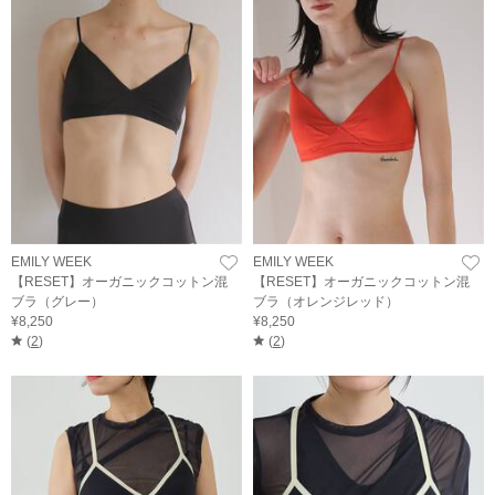
EMILY WEEK
EMILY WEEK
【RESET】オーガニックコットン混
【RESET】オーガニックコットン混
ブラ（グレー）
ブラ（オレンジレッド）
¥8,250
¥8,250
(
2
)
(
2
)