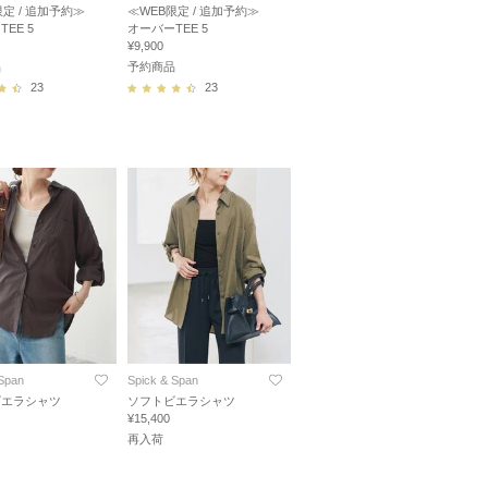
限定 / 追加予約≫
≪WEB限定 / 追加予約≫
EE 5
オーバーTEE 5
¥9,900
品
予約商品
23
23
 Span
Spick & Span
ビエラシャツ
ソフトビエラシャツ
¥15,400
再入荷