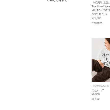
在庫なしを含む
《40周年 別注 
Traditional We
MALTON B/T 
GNCLB CHK
¥75,900
予約商品
FRAMeWORK
天竺ロゴT
¥9,900
再入荷