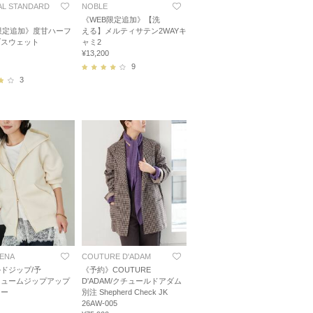
L STANDARD
NOBLE
《WEB限定追加》【洗
限定追加》度甘ハーフ
える】メルティサテン2WAYキ
ブスウェット
ャミ2
¥13,200
9
3
IENA
COUTURE D'ADAM
ドジップ/予
《予約》COUTURE
リュームジップアップ
D'ADAM/クチュールドアダム
ィー
別注 Shepherd Check JK
26AW-005