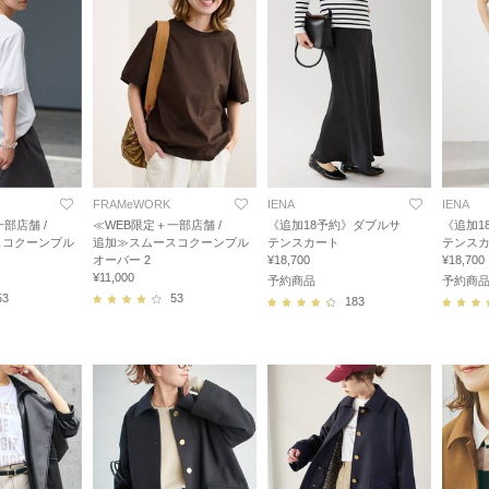
FRAMeWORK
IENA
IENA
部店舗 /
≪WEB限定＋一部店舗 /
《追加18予約》ダブルサ
《追加1
スコクーンプル
追加≫スムースコクーンプル
テンスカート
テンス
オーバー 2
¥18,700
¥18,700
¥11,000
予約商品
予約商
53
53
183