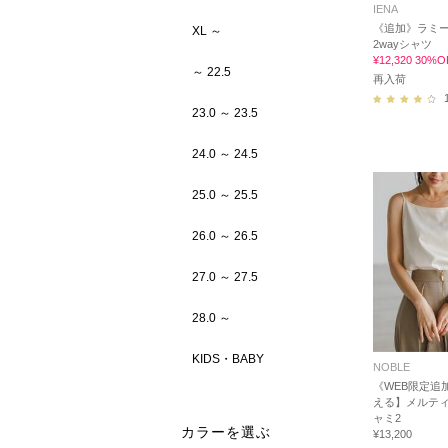
IENA
《追加》ラミ
XL ～
2wayシャツ
¥12,320 30%O
～ 22.5
再入荷
23.0 ～ 23.5
24.0 ～ 24.5
25.0 ～ 25.5
26.0 ～ 26.5
27.0 ～ 27.5
28.0 ～
KIDS・BABY
NOBLE
《WEB限定追
える】メルティ
ャミ2
カラーを選ぶ
¥13,200