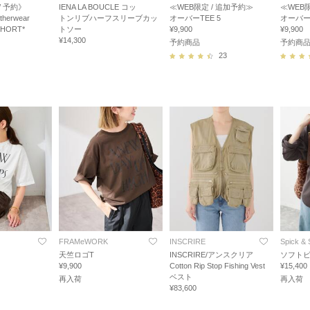
/ 予約》
IENA LA BOUCLE コッ
≪WEB限定 / 追加予約≫
≪WEB
atherwear
トンリブハーフスリーブカッ
オーバーTEE 5
オーバーT
SHORT*
トソー
¥9,900
¥9,900
¥14,300
予約商品
予約商
23
FRAMeWORK
INSCRIRE
Spick &
天竺ロゴT
INSCRIRE/アンスクリア
ソフト
¥9,900
Cotton Rip Stop Fishing Vest
¥15,400
ベスト
再入荷
再入荷
¥83,600