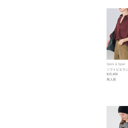
Spick & Span
ソフトビエラ
¥15,400
再入荷