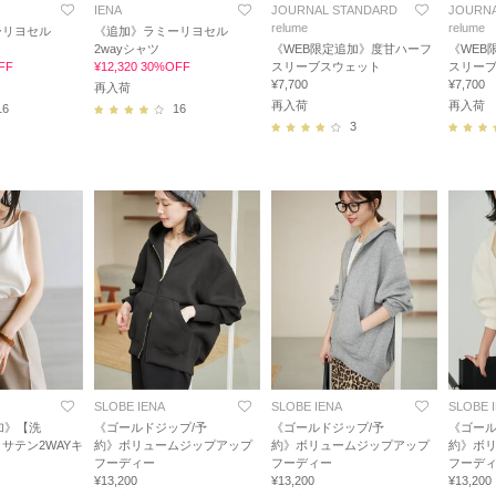
IENA
JOURNAL STANDARD
JOURNA
relume
relume
ーリヨセル
《追加》ラミーリヨセル
2wayシャツ
《WEB限定追加》度甘ハーフ
《WEB
FF
¥12,320 30%OFF
スリーブスウェット
スリー
¥7,700
¥7,700
再入荷
再入荷
再入荷
16
16
3
SLOBE IENA
SLOBE IENA
SLOBE 
加》【洗
《ゴールドジップ/予
《ゴールドジップ/予
《ゴール
サテン2WAYキ
約》ボリュームジップアップ
約》ボリュームジップアップ
約》ボ
フーディー
フーディー
フーデ
¥13,200
¥13,200
¥13,200