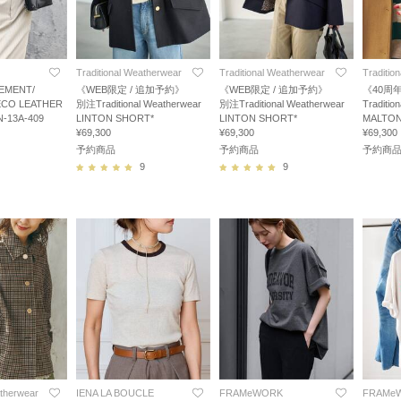
Traditional Weatherwear
Traditional Weatherwear
Traditio
MENT/
《WEB限定 / 追加予約》
《WEB限定 / 追加予約》
《40周年
O LEATHER
別注Traditional Weatherwear
別注Traditional Weatherwear
Traditio
-13A-409
LINTON SHORT*
LINTON SHORT*
MALTON
¥69,300
¥69,300
¥69,300
予約商品
予約商品
予約商
9
9
atherwear
IENA LA BOUCLE
FRAMeWORK
FRAMe