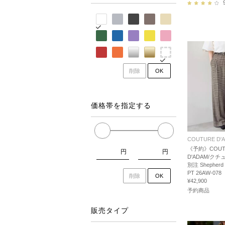
削除
OK
価格帯を指定する
COUTURE D'
《予約》COUT
円
円
D'ADAM/ク
別注 Shepherd 
PT 26AW-078
削除
OK
¥42,900
予約商品
販売タイプ