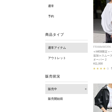
通常
予約
商品タイプ
FRAMeWORK
通常アイテム
≪WEB限定＋一
追加≫スムー
アウトレット
オーバー 2
¥11,000
販売状況
販売中
販売開始前