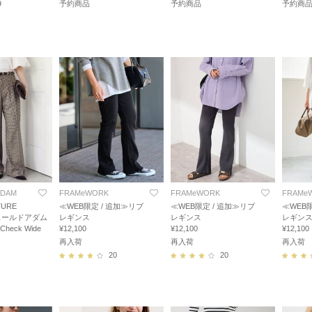
9
予約商品
予約商品
予約商
ADAM
FRAMeWORK
FRAMeWORK
FRAMe
URE
≪WEB限定 / 追加≫リブ
≪WEB限定 / 追加≫リブ
≪WEB
チュールドアダム
レギンス
レギンス
レギン
Check Wide
¥12,100
¥12,100
¥12,100
再入荷
再入荷
再入荷
20
20