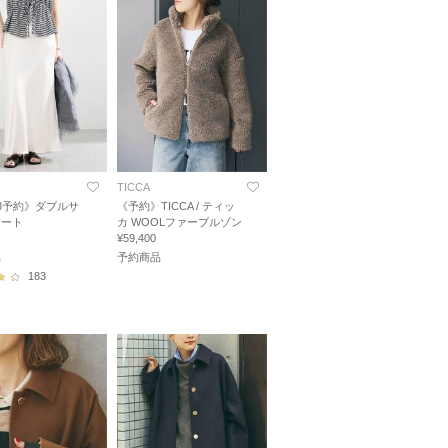
TICCA
8予約》ダブルサ
《予約》TICCA / ティッ
カート
カ WOOLファーブルゾン
¥59,400
品
予約商品
183