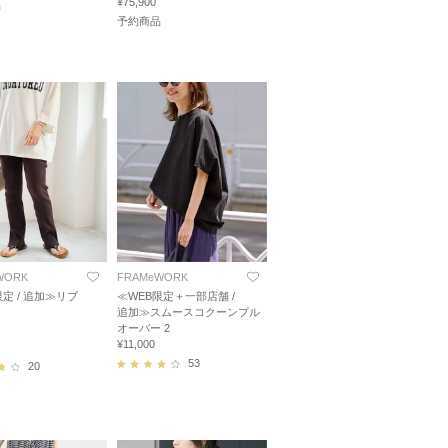
¥75,900
品
予約商品
WORK
FRAMeWORK
限定 / 追加≫リブ
≪WEB限定＋一部店舗 /
ス
追加≫スムースコクーンプル
オーバー 2
¥11,000
53
20