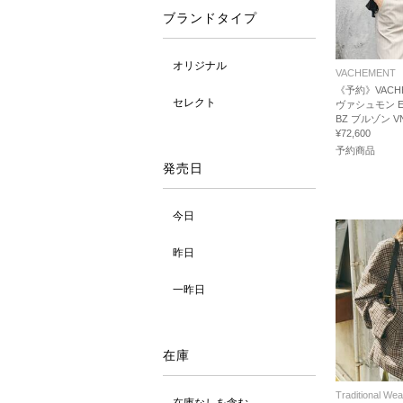
ブランドタイプ
オリジナル
VACHEMENT
《予約》VACHE
セレクト
ヴァシュモン EC
BZ ブルゾン VN
¥72,600
予約商品
発売日
今日
昨日
一昨日
在庫
Traditional We