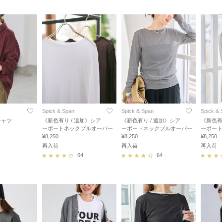
Spick & Span
Spick & Span
Spick &
シャツ
《新色有り / 追加》シア
《新色有り / 追加》シア
《新色有
ーボートネックプルオーバー
ーボートネックプルオーバー
ーボー
¥8,250
¥8,250
¥8,250
再入荷
再入荷
再入荷
64
64