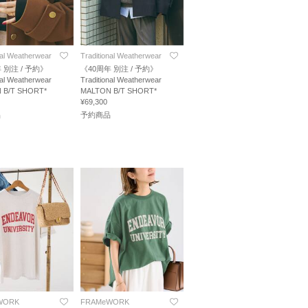
nal Weatherwear
Traditional Weatherwear
 別注 / 予約》
《40周年 別注 / 予約》
nal Weatherwear
Traditional Weatherwear
 B/T SHORT*
MALTON B/T SHORT*
¥69,300
品
予約商品
WORK
FRAMeWORK