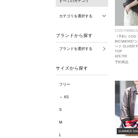
すべてのカテゴリ
カテゴリを選択する
COGTHEBIG
ブランドから探す
《予約》COG 
BIGSMOKE
ーク OLIVER 
ブランドを選択する
TOP
¥29,700
予約商品
サイズから探す
フリー
～ XS
S
M
SUMMER SA
L