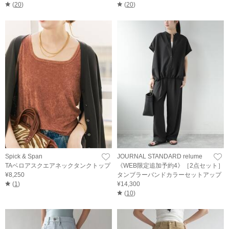
(
20
)
(
20
)
Spick & Span
JOURNAL STANDARD relume
TAベロアスクエアネックタンクトップ
《WEB限定追加予約4》［2点セット］
¥8,250
タンブラーバンドカラーセットアップ
(
1
)
¥14,300
(
10
)