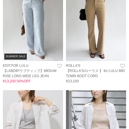
SUMMER SALE
EDIT.FOR LULU
ROLLA'S
【LABDIP/ラブディップ】MIDIUM
【ROLLA'S/ローラス 】 for LULU MID
RISE LONG WIDE LEG JEAN
TOWN BOOT CORD
¥13,200 50%OFF
¥23,100