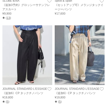
SLOBE IENA
Spick & Span
《追加3予約》グロッシーサテンフレ
《セットアップ可》メランジタックイ
アスカート
ージーパンツ
¥9,900
¥17,600
(
13
)
JOURNAL STANDARD L'ESSAGE
JOURNAL STANDARD L'ESSAGE
《追加6》CP タックチノパンツ
《追加6》CP タックチノパンツ
¥19,800
¥19,800
(
5
)
(
5
)