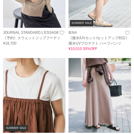
SUMMER SALE
JOURNAL STANDARD L'ESSAGE
IENA
《予約》スウェットジップフーディ
《撥水/UVカット/セットアップ対応》
¥18,700
撥水UVプロテクト ハーフパンツ
¥10,010 30%OFF
SUMMER SALE