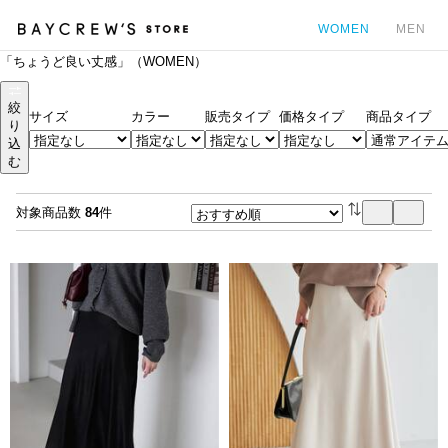
WOMEN
MEN
「ちょうど良い丈感」（WOMEN）
カ
絞
サイズ
カラー
販売タイプ
価格タイプ
商品タイプ
り
込
む
対象商品数
84
件