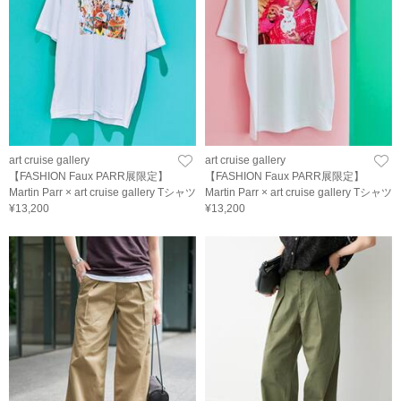
art cruise gallery
art cruise gallery
【FASHION Faux PARR展限定】
【FASHION Faux PARR展限定】
Martin Parr × art cruise gallery Tシャツ
Martin Parr × art cruise gallery Tシャツ
¥13,200
¥13,200