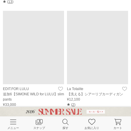
(
13
)
EDIT.FOR LULU
La Totalite
追加6【SIMONE WILD for LULU】slim
【洗える】シアーリブカーディガン
pants
¥12,100
¥33,000
(
2
)
(
4
)
メニュー
スナップ
探す
お気に入り
カート