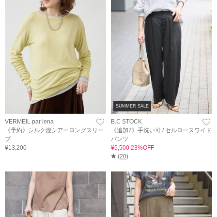
SUMMER SALE
VERMEIL par iena
B.C STOCK
《予約》シルク混シアーロングスリー
《追加7》手洗い可 / セルロースワイド
ブ
パンツ
¥13,200
¥5,500 23%OFF
(
20
)