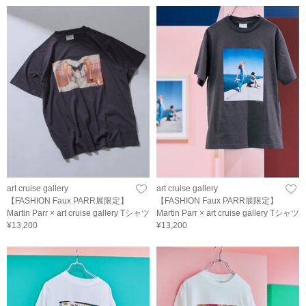
art cruise gallery
art cruise gallery
【FASHION Faux PARR展限定】
【FASHION Faux PARR展限定】
Martin Parr × art cruise gallery Tシャツ
Martin Parr × art cruise gallery Tシャツ
¥13,200
¥13,200