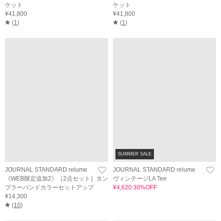
ケット
ケット
¥41,800
¥41,800
(
1
)
(
1
)
SUMMER SALE
JOURNAL STANDARD relume
JOURNAL STANDARD relume
《WEB限定追加2》［2点セット］タン
ヴィンテージLA Tee
ブラーバンドカラーセットアップ
¥4,620 30%OFF
¥14,300
(
10
)