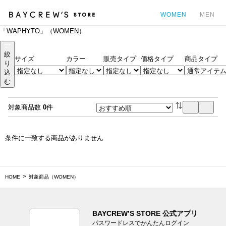
WOMEN
MEN
「WAPHYTO」（WOMEN）
カ
絞
サイズ
カラー
販売タイプ
価格タイプ
商品タイプ
り
込
む
対象商品数
0
件
条件に一致する商品がありません
HOME
対象商品（WOMEN）
BAYCREW’S STORE 公式アプリ
パスワードレスでかんたんログイン