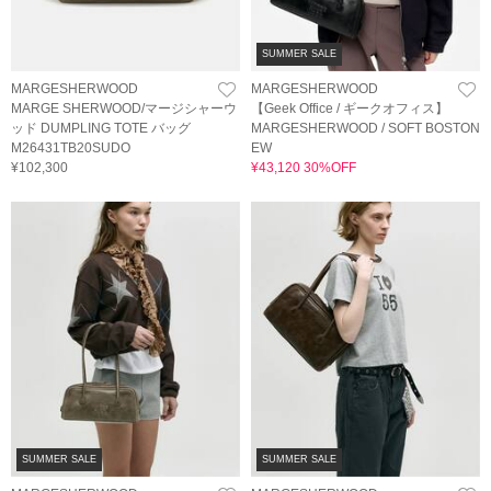
SUMMER SALE
MARGESHERWOOD
MARGESHERWOOD
MARGE SHERWOOD/マージシャーウ
【Geek Office / ギークオフィス】
ッド DUMPLING TOTE バッグ
MARGESHERWOOD / SOFT BOSTON
M26431TB20SUDO
EW
¥102,300
¥43,120 30%OFF
SUMMER SALE
SUMMER SALE