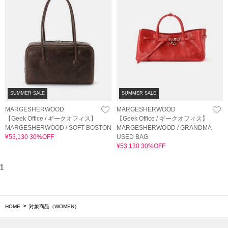
SUMMER SALE
SUMMER SALE
MARGESHERWOOD
MARGESHERWOOD
【Geek Office / ギークオフィス】
【Geek Office / ギークオフィス】
MARGESHERWOOD / SOFT BOSTON
MARGESHERWOOD / GRANDMA
¥53,130 30%OFF
USED BAG
¥53,130 30%OFF
1
HOME
対象商品（WOMEN）