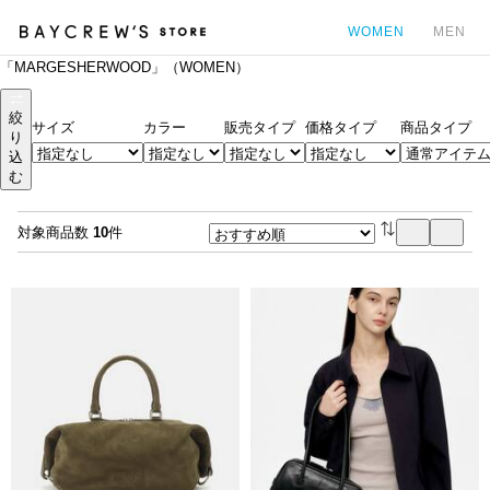
WOMEN
MEN
「MARGESHERWOOD」（WOMEN）
カ
絞
サイズ
カラー
販売タイプ
価格タイプ
商品タイプ
り
込
む
対象商品数
10
件