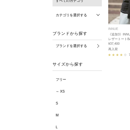
すべてのカテゴリ
カテゴリを選択する
INNUE
ブランドから探す
《追加3》INN
レザートートB
¥37,400
ブランドを選択する
再入荷
サイズから探す
フリー
～ XS
S
M
L