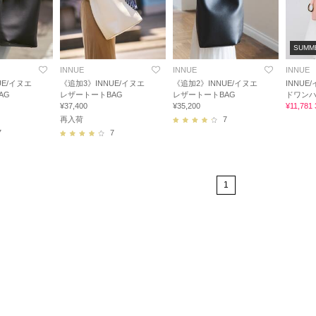
SUMM
INNUE
INNUE
INNUE
UE/イヌエ
《追加3》INNUE/イヌエ
《追加2》INNUE/イヌエ
INNUE
AG
レザートートBAG
レザートートBAG
ドワン
¥37,400
¥35,200
¥11,781
再入荷
7
7
7
1