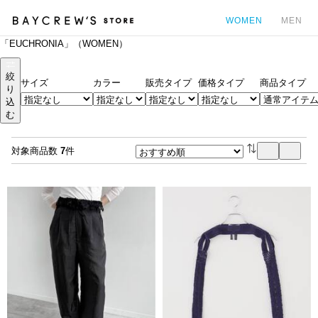
WOMEN
MEN
「EUCHRONIA」（WOMEN）
カ
絞
サイズ
カラー
販売タイプ
価格タイプ
商品タイプ
り
込
む
対象商品数
7
件