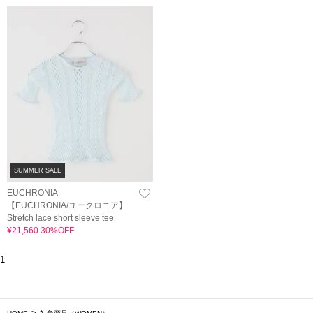
SUMMER SALE
EUCHRONIA
【EUCHRONIA/ユークロニア】
Stretch lace short sleeve tee
¥21,560 30%OFF
1