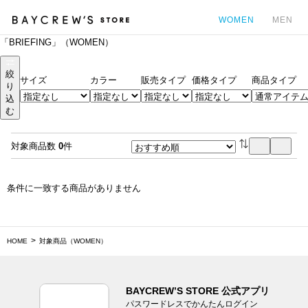
WOMEN
MEN
「BRIEFING」（WOMEN）
カ
絞
サイズ
カラー
販売タイプ
価格タイプ
商品タイプ
り
込
む
対象商品数
0
件
条件に一致する商品がありません
HOME
対象商品（WOMEN）
BAYCREW’S STORE 公式アプリ
パスワードレスでかんたんログイン