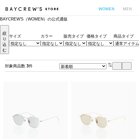
WOMEN
MEN
BAYCREW'S（WOMEN）の公式通販
カ
絞
サイズ
カラー
販売タイプ
価格タイプ
商品タイプ
り
込
む
対象商品数
3
件