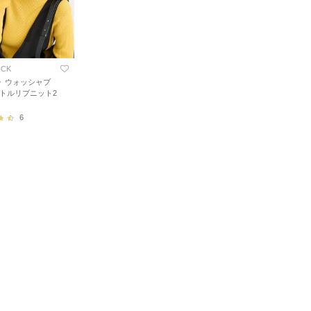
OCK
》ウォッシャブ
タートルリブニット2
6