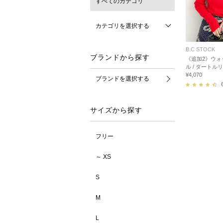
すべてのカテゴリ
カテゴリを選択する
B.C STOCK
ブランドから探す
《追加2》ウォ
ル / タートル
¥4,070
ブランドを選択する
サイズから探す
フリー
～ XS
S
M
L