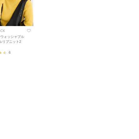
OCK
》ウォッシャブル
トルリブニット2
6