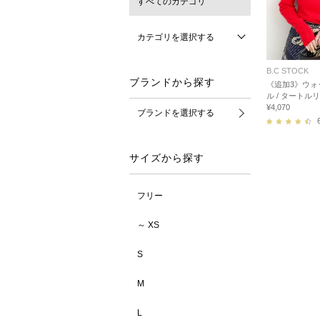
すべてのカテゴリ
カテゴリを選択する
B.C STOCK
ブランドから探す
《追加3》ウォ
ル / タートル
¥4,070
ブランドを選択する
サイズから探す
フリー
～ XS
S
M
L