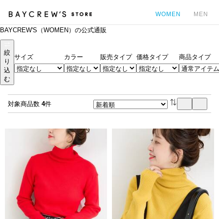
WOMEN
MEN
BAYCREW'S（WOMEN）の公式通販
カ
絞
サイズ
カラー
販売タイプ
価格タイプ
商品タイプ
り
込
む
対象商品数
4
件