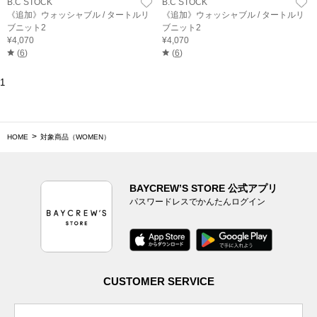
B.C STOCK
B.C STOCK
《追加》ウォッシャブル / タートルリ
《追加》ウォッシャブル / タートルリ
ブニット2
ブニット2
¥4,070
¥4,070
(
6
)
(
6
)
1
HOME
対象商品（WOMEN）
BAYCREW’S STORE 公式アプリ
パスワードレスでかんたんログイン
CUSTOMER SERVICE