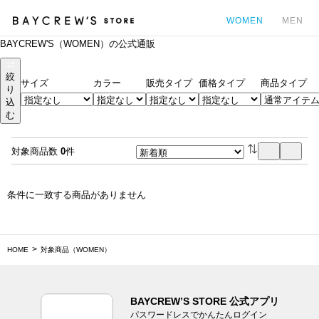
WOMEN
MEN
BAYCREW'S（WOMEN）の公式通販
カ
絞
サイズ
カラー
販売タイプ
価格タイプ
商品タイプ
り
込
む
対象商品数
0
件
条件に一致する商品がありません
HOME
対象商品（WOMEN）
BAYCREW’S STORE 公式アプリ
パスワードレスでかんたんログイン