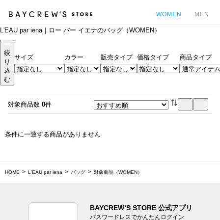
WOMEN
MEN
L'EAU par iena｜ロー パー イエナのバッグ（WOMEN）
カ
絞
サイズ
カラー
販売タイプ
価格タイプ
商品タイプ
り
込
む
対象商品数
0
件
条件に一致する商品がありません
HOME
L'EAU par iena
バッグ
対象商品（WOMEN）
BAYCREW’S STORE 公式アプリ
パスワードレスでかんたんログイン