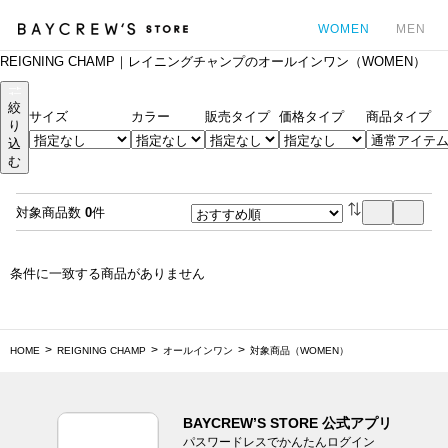
WOMEN
MEN
REIGNING CHAMP｜レイニングチャンプのオールインワン（WOMEN）
カ
絞
サイズ
カラー
販売タイプ
価格タイプ
商品タイプ
り
込
む
対象商品数
0
件
条件に一致する商品がありません
HOME
REIGNING CHAMP
オールインワン
対象商品（WOMEN）
BAYCREW’S STORE 公式アプリ
パスワードレスでかんたんログイン