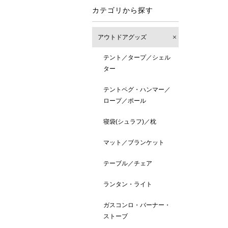
カテゴリから探す
アウトドアグッズ
テント／タープ／シェル
ター
テントペグ・ハンマー／
ロープ／ポール
寝袋(シュラフ)／枕
マット／ブランケット
テーブル／チェア
ランタン・ライト
ガスコンロ・バーナー・
ストーブ