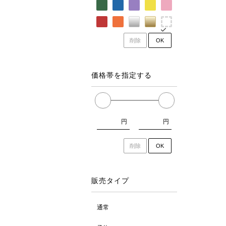
削除
OK
価格帯を指定する
円
円
削除
OK
販売タイプ
通常