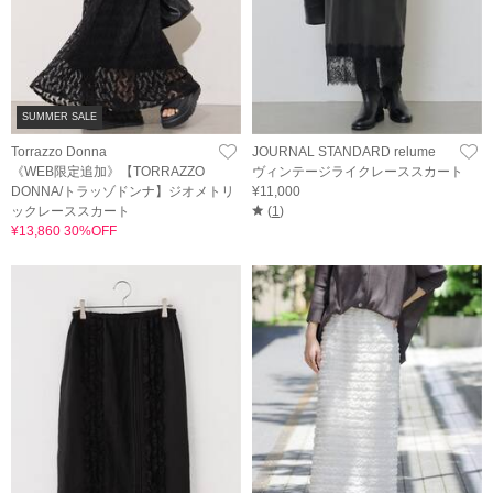
SUMMER SALE
Torrazzo Donna
JOURNAL STANDARD relume
《WEB限定追加》【TORRAZZO
ヴィンテージライクレーススカート
DONNA/トラッゾドンナ】ジオメトリ
¥11,000
ックレーススカート
(
1
)
¥13,860 30%OFF