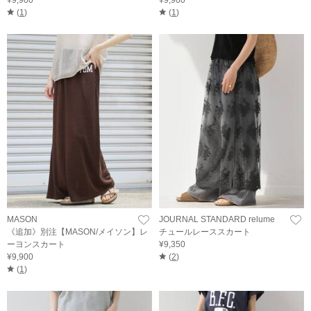
¥9,900
¥9,900
(
1
)
(
1
)
MASON
JOURNAL STANDARD relume
《追加》別注【MASON/メイソン】レ
チュールレーススカート
ーヨンスカート
¥9,350
¥9,900
(
2
)
(
1
)