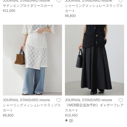
JOURNAL STANDARD relume
JOURNAL STANDARD relume
サテンエンブロイダリースカート
シャーリングメッシュレースラップス
¥11,000
カート
¥8,800
JOURNAL STANDARD relume
JOURNAL STANDARD relume
シャーリングメッシュレースラップス
《WEB限定追加予約》ギャザーフレア
カート
スカート
¥8,800
¥10,450
(
9
)