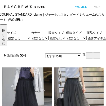
WOMEN
MEN
JOURNAL STANDARD relume｜ジャーナルスタンダード レリュームのスカ
カ
ート（WOMEN）
絞
サイズ
カラー
販売タイプ
価格タイプ
商品タイプ
り
込
む
対象商品数
53
件