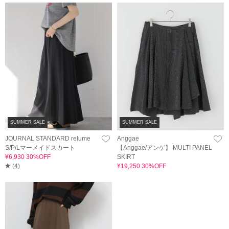
SUMMER SALE
SUMMER SALE
JOURNAL STANDARD relume
Anggae
S/P/Lマーメイドスカート
【Anggae/アンゲ】 MULTI PANEL
¥6,930 30%OFF
SKIRT
(
4
)
¥19,250 30%OFF