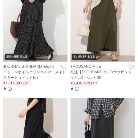
SUMMER SALE
SUMMER SALE
JOURNAL STANDARD relume
THOUSAND MILE
コットンボイルクリンクルマーメイド
別注【THOUSAND MILE/サウザンド
スカート（ドット柄）
マイル】ベルトSK
¥7,315 30%OFF
¥6,930 30%OFF
(
4
)
(
1
)