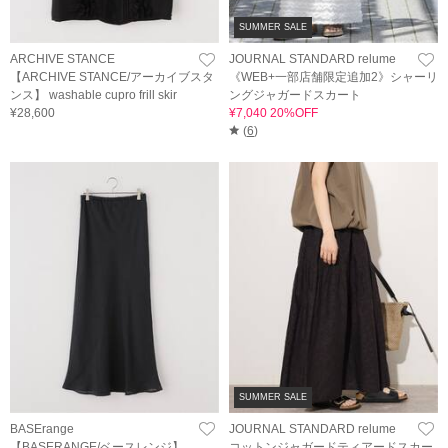
SUMMER SALE
ARCHIVE STANCE
JOURNAL STANDARD relume
【ARCHIVE STANCE/アーカイブスタ
《WEB+一部店舗限定追加2》シャーリ
ンス】 washable cupro frill skir
ングジャガードスカート
¥28,600
¥7,040 20%OFF
(
6
)
SUMMER SALE
BASErange
JOURNAL STANDARD relume
【BASERANGE/ベースレンジ】
コットンジャガードティアードスカー