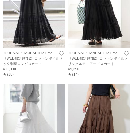
JOURNAL STANDARD relume
JOURNAL STANDARD relume
《WEB限定追加2》コットンボイルタ
《WEB限定追加2》コットンボイルク
ック刺繍ロングスカート
リンクルティアードスカート
¥11,000
¥9,350
(
15
)
(
14
)