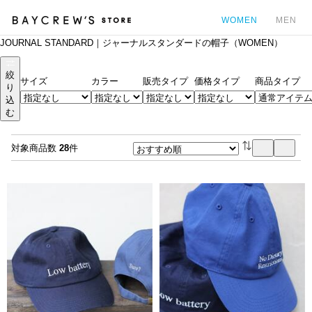
WOMEN
MEN
JOURNAL STANDARD｜ジャーナルスタンダードの帽子（WOMEN）
カ
絞
サイズ
カラー
販売タイプ
価格タイプ
商品タイプ
り
込
む
対象商品数
28
件