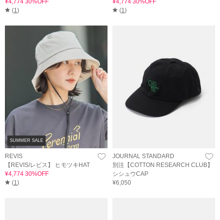
¥4,774 30%OFF
¥4,774 30%OFF
(
1
)
(
1
)
SUMMER SALE
REVIS
JOURNAL STANDARD
【REVIS/レビス】 ヒモツキHAT
別注【COTTON RESEARCH CLUB】
¥4,774 30%OFF
シシュウCAP
(
1
)
¥6,050