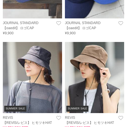
JOURNAL STANDARD
JOURNAL STANDARD
【oaedit】 ロゴCAP
【oaedit】 ロゴCAP
¥9,900
¥9,900
SUMMER SALE
SUMMER SALE
REVIS
REVIS
【REVIS/レビス】 ヒモツキHAT
【REVIS/レビス】 ヒモツキHAT