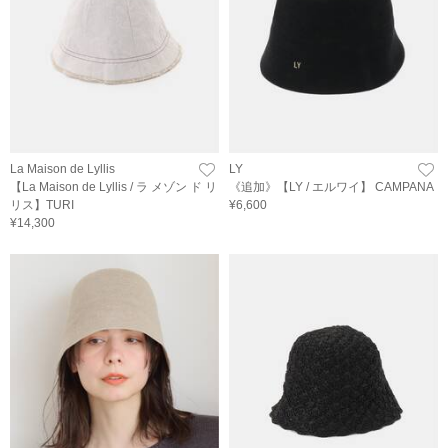
La Maison de Lyllis
LY
【La Maison de Lyllis / ラ メゾン ド リ
《追加》【LY / エルワイ】 CAMPANA
リス】TURI
¥6,600
¥14,300