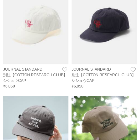
JOURNAL STANDARD
JOURNAL STANDARD
別注【COTTON RESEARCH CLUB】
別注【COTTON RESEARCH CLUB】
シシュウCAP
シシュウCAP
¥6,050
¥6,050