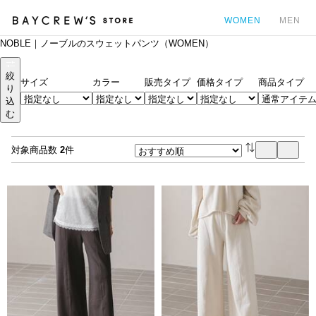
WOMEN
MEN
NOBLE｜ノーブルのスウェットパンツ（WOMEN）
カ
絞
サイズ
カラー
販売タイプ
価格タイプ
商品タイプ
り
込
む
対象商品数
2
件