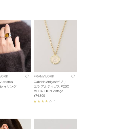
WORK
FRAMeWORK
 artemis
Gabriela Artigas/ガブリ
 stone リング
エラ アルティガス PESO
MEDALLION Vintage
¥74,800
1