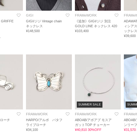
GIGI
FRAMeWORK
FRAMe
GRIFFE
GIGI/ジジ Vintage chain
《追加》GIGI/ジジ 別注
ADAWAT
ネックレス
GOLD LINE ネックレス 420
ィシアス
¥148,500
¥103,400
ックレ
¥39,600
1
SUMMER SALE
SUMM
FRAMeWORK
FRAMeWORK
FRAMe
ブローチ
HARPO/アルポ バタフ
ABOAB/アボアブ モスア
ABOAB
ライブローチ
ガットTOP チョーカー
ンリーフ
¥34,100
¥40,810 30%OFF
¥31,57