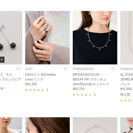
LE
GIGI
FRAMeWORK
FRAMe
アブ モス
GIGI/ジジ 別注Helios
ERICKA NICOLAS
AL ZUN
ップロングピア
crest リング
BEGAY NP-ブロッサム
JEWEL
¥91,300
4mm55cm,Bxネックレス
クレス
FF
¥82,720
¥41,800
1
1
再入荷