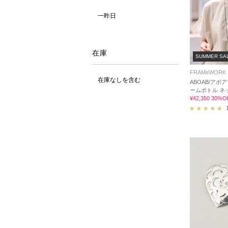
一昨日
在庫
SUMMER SA
FRAMeWORK
在庫なしを含む
ABOAB/アボ
ームボトル ネ
¥42,350 30%O