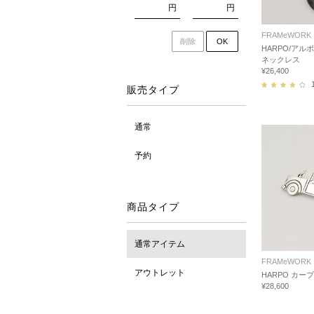
円
円
FRAMeWORK
削除
OK
HARPO/アルポ 
ネックレス
¥26,400
販売タイプ
通常
予約
商品タイプ
通常アイテム
FRAMeWORK
アウトレット
HARPO カー
¥28,600