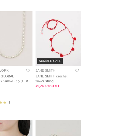
SUMMER SALE
WORK
JANE SMITH
I GLOBAL
JANE SMITH crochet
RY 5mm20インチ ネッ
flower string
¥9,240 30%OFF
1