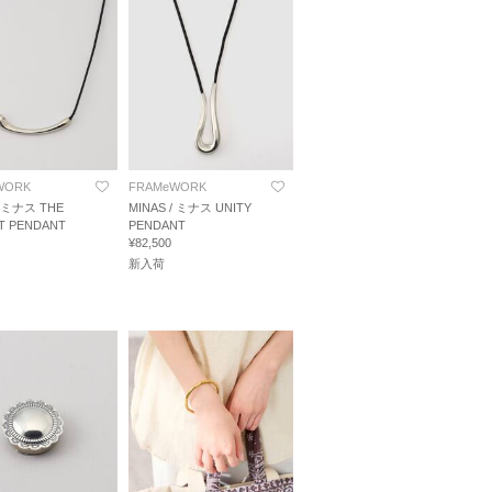
WORK
FRAMeWORK
/ ミナス THE
MINAS / ミナス UNITY
T PENDANT
PENDANT
¥82,500
新入荷