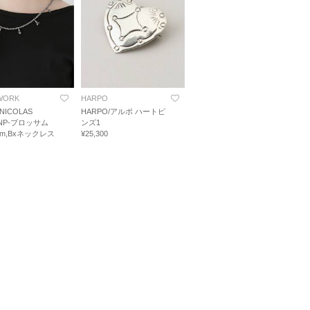
WORK
HARPO
 NICOLAS
HARPO/アルポ ハートピ
 NP-ブロッサム
ンズ1
cm,Bxネックレス
¥25,300