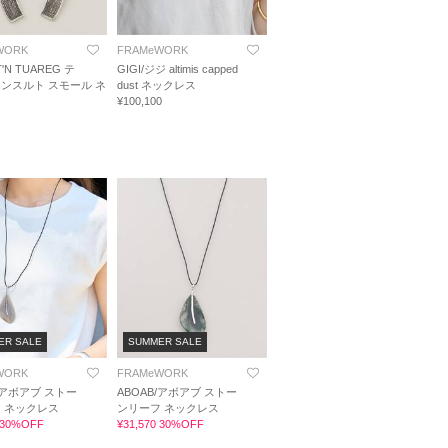
WORK
FRAMeWORK
'N TUAREG テ
GIGI/ジジ altimis capped
ンスルト スモール ネ
dust ネックレス
ス
¥100,100
ER SALE
SUMMER SALE
WORK
FRAMeWORK
/アボアブ ストー
ABOAB/アボアブ ストー
 ネックレス
ンリーフ ネックレス
0 30%OFF
¥31,570 30%OFF