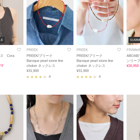
LE
SUMM
PREEK
PREEK
FRAMe
ス Cora
PREEK/プリーク
PREEK/プリーク
ABOAB
Baroque pearl stone line
Baroque pearl stone line
ンリーフ
FF
choker ネックレス
choker ネックレス
¥26,95
¥31,900
¥31,900
4
4