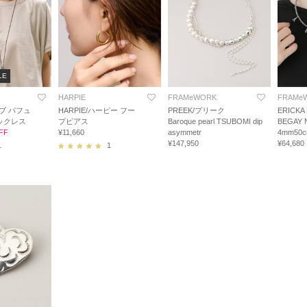
LE
HARPIE
FRAMeWORK
FRAMe
アブ パフュ
HARPIE/ハーピー フー
PREEK/プリーク
ERICKA
ックレス
プピアス
Baroque pearl TSUBOMI dip
BEGAY
FF
¥11,660
asymmetr
4mm50
¥147,950
¥64,680
1
1