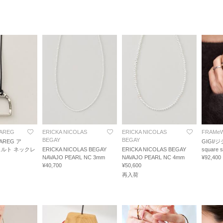
UAREG
ERICKA NICOLAS
ERICKA NICOLAS
FRAMe
BEGAY
BEGAY
UAREG ア
GIGI/ジジ
ルト ネックレ
ERICKA NICOLAS BEGAY
ERICKA NICOLAS BEGAY
square
NAVAJO PEARL NC 3mm
NAVAJO PEARL NC 4mm
¥92,400
¥40,700
¥50,600
再入荷