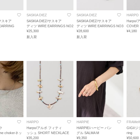
SASKIA DIEZ
SASKIA DIEZ
HARPO
Z/サスキア
SASKIA DIEZ/サスキア
SASKIA DIEZ/サスキア
Harpo
EARRING
ディツ WIRE EARRINGS NO2
ディツ WIRE EARRINGS NO3
COVER
¥25,300
¥28,600
¥4,180
新入荷
新入荷
HARPO
HARPIE
FRAMe
ク
Harpo/アルポ フィティ
HARPIE/ハーピー バン
GIGI/ジジ
 line chokerネッ
ッシュ SHORT NECKLACE
グル SALMA M
ring
¥35,200
¥9,350
¥50,600