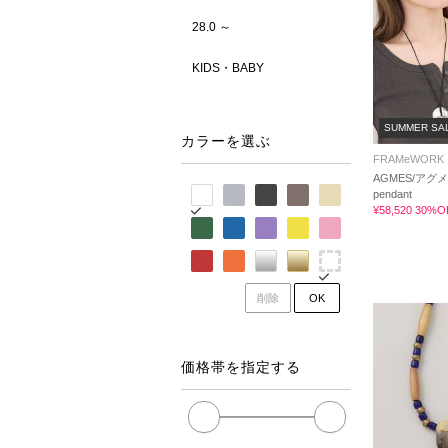
28.0 ～
KIDS・BABY
SUMMER SA
カラーを選ぶ
FRAMeWORK
AGMES/アグメ
pendant
¥58,520 30%O
削除
OK
価格帯を指定する