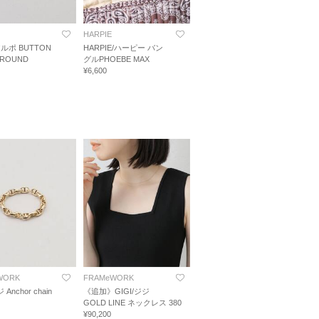
HARPIE
/アルポ BUTTON
HARPIE/ハーピー バン
 ROUND
グルPHOEBE MAX
¥6,600
WORK
FRAMeWORK
 Anchor chain
《追加》GIGI/ジジ
GOLD LINE ネックレス 380
¥90,200