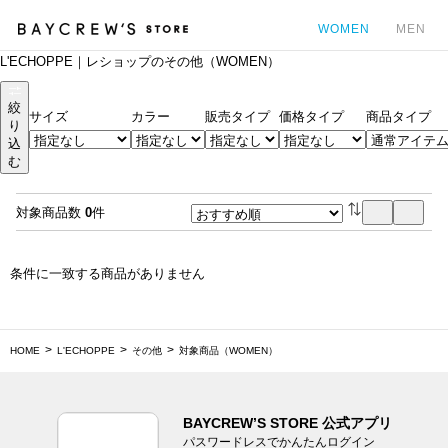
WOMEN
MEN
L'ECHOPPE｜レショップのその他（WOMEN）
カ
絞
サイズ
カラー
販売タイプ
価格タイプ
商品タイプ
り
込
む
対象商品数
0
件
条件に一致する商品がありません
HOME
L'ECHOPPE
その他
対象商品（WOMEN）
BAYCREW’S STORE 公式アプリ
パスワードレスでかんたんログイン