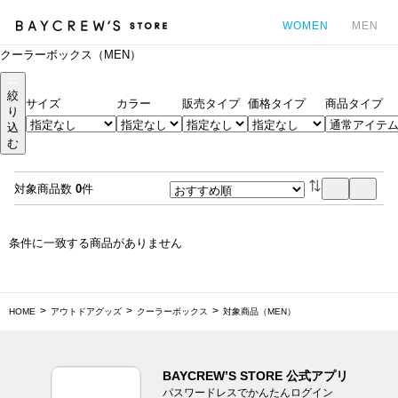
WOMEN
MEN
クーラーボックス（MEN）
カ
絞
サイズ
カラー
販売タイプ
価格タイプ
商品タイプ
り
込
む
対象商品数
0
件
条件に一致する商品がありません
HOME
アウトドアグッズ
クーラーボックス
対象商品（MEN）
BAYCREW’S STORE 公式アプリ
パスワードレスでかんたんログイン