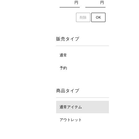
円
円
削除
OK
販売タイプ
通常
予約
商品タイプ
通常アイテム
アウトレット