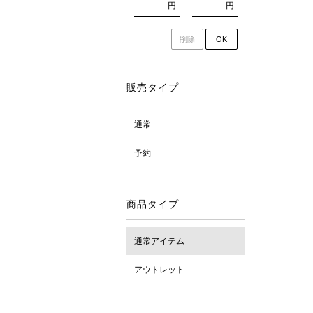
円
円
削除
OK
販売タイプ
通常
予約
商品タイプ
通常アイテム
アウトレット